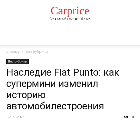
Сarprice
Автомобільний блог
додому
Без рубрики
Без рубрики
Наследие Fiat Punto: как
супермини изменил
историю
автомобилестроения
28.11.2025
10