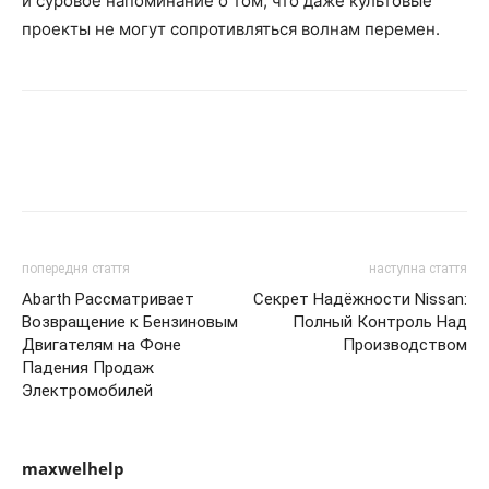
и суровое напоминание о том, что даже культовые
проекты не могут сопротивляться волнам перемен.
попередня стаття
наступна стаття
Abarth Рассматривает
Секрет Надёжности Nissan:
Возвращение к Бензиновым
Полный Контроль Над
Двигателям на Фоне
Производством
Падения Продаж
Электромобилей
maxwelhelp