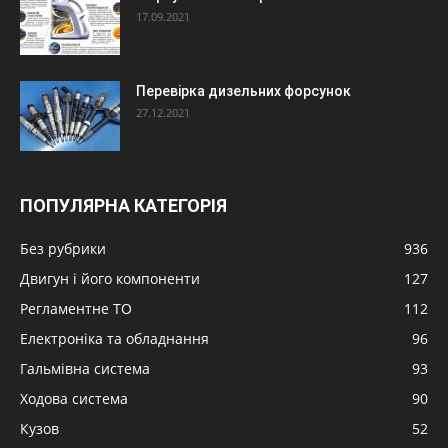
17.09.2021
Перевірка дизельних форсунок
27.12.2021
ПОПУЛЯРНА КАТЕГОРІЯ
Без рубрики
936
Двигун і його компоненти
127
Регламентне ТО
112
Електроніка та обладнання
96
Гальмівна система
93
Ходова система
90
Кузов
52