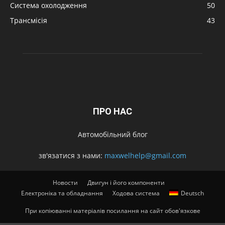
Система охолодження
50
Трансмісія
43
ПРО НАС
Автомобільний блог
зв'язатися з нами:
maxwelhelp@gmail.com
Новости
Двигун і його компоненти
Електроніка та обладнання
Ходова система
Deutsch
При копіюванні матеріалів посилання на сайт обов'язкове