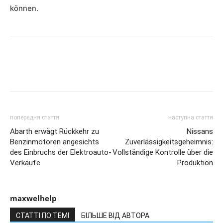
können.
попередня стаття
наступна стаття
Abarth erwägt Rückkehr zu
Nissans
Benzinmotoren angesichts
Zuverlässigkeitsgeheimnis:
des Einbruchs der Elektroauto-
Vollständige Kontrolle über die
Verkäufe
Produktion
maxwelhelp
СТАТТІ ПО ТЕМІ
БІЛЬШЕ ВІД АВТОРА