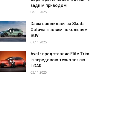
заднім приводом
08.11.2025
Dacia націлилася на Skoda
Octavia з новим поколінням
SUV
07.11.2025
Avatr представляє Elite Trim
із передовою технологією
LiDAR
05.11.2025