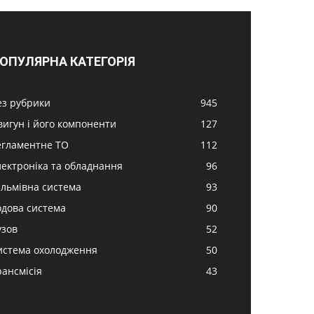
ОПУЛЯРНА КАТЕГОРІЯ
ез рубрики
945
вигун і його компоненти
127
егламентне ТО
112
лектроніка та обладнання
96
альмівна система
93
одова система
90
узов
52
истема охолодження
50
рансмісія
43