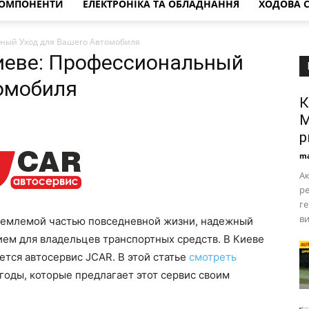
КОМПОНЕНТИ
ЕЛЕКТРОНІКА ТА ОБЛАДНАННЯ
ХОДОВА 
ьный Уход для Вашего Автомобиля
иеве: Профессиональный
омобиля
К
М
р
ma
Ак
р
ге
ви
тъемлемой частью повседневной жизни, надежный
ием для владельцев транспортных средств. В Киеве
ется автосервис JCAR. В этой статье
смотреть
оды, которые предлагает этот сервис своим