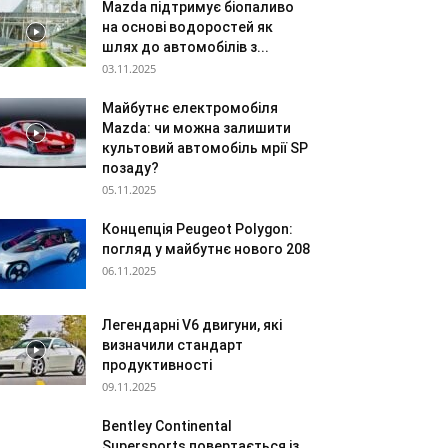
Mazda підтримує біопаливо
на основі водоростей як
шлях до автомобілів з...
03.11.2025
Майбутнє електромобіля
Mazda: чи можна залишити
культовий автомобіль мрії SP
позаду?
05.11.2025
Концепція Peugeot Polygon:
погляд у майбутнє нового 208
06.11.2025
Легендарні V6 двигуни, які
визначили стандарт
продуктивності
09.11.2025
Bentley Continental
Supersports повертається із