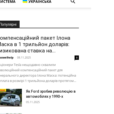
СИСТЕМА
УКРАЇНСЬКА
Популярні
омпенсаційний пакет Ілона
аска в 1 трильйон доларів:
изикована ставка на...
xwelhelp
-
08.11.2025
0
ціонери Tesla нещодавно схвалили
еволюційний компенсаційний пакет для
нерального директора Ілона Маска: потенційна
плата в розмірі 1 трильйона доларів протягом...
Як Ford зробив революцію в
автомобілях у 1990-х
05.11.2025