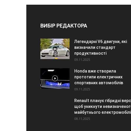
ВИБІР РЕДАКТОРА
Легендарні V6 двигуни, які
визначили стандарт
продуктивності
09.11.2025
Honda вже створила
прототипи електричних
спортивних автомобілів
09.11.2025
Renault планує гібридні версі
щоб уникнути невизначеног
майбутнього електромобіл
08.11.2025