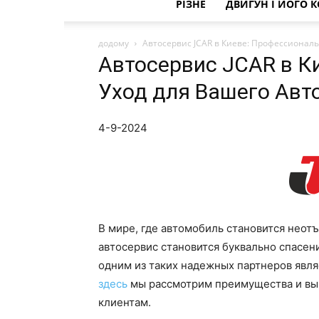
РІЗНЕ
ДВИГУН І ЙОГО 
додому
Автосервис JCAR в Киеве: Профессионал
Автосервис JCAR в К
Уход для Вашего Авт
4-9-2024
В мире, где автомобиль становится нео
автосервис становится буквально спасен
одним из таких надежных партнеров явля
здесь
мы рассмотрим преимущества и выг
клиентам.