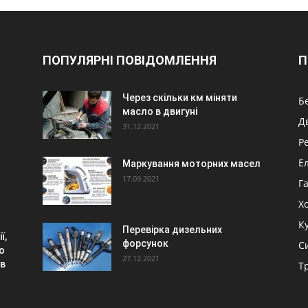
ПОПУЛЯРНІ ПОВІДОМЛЕННЯ
П
Через скільки км міняти
Б
масло в двигуні
Д
31.12.2021
Р
Е
Маркування моторних масел
17.09.2021
Г
Х
К
Перевірка дизельних
ї,
форсунок
С
о
27.12.2021
ів
Т