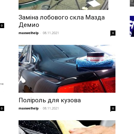
Заміна лобового скла Мазда
Демио
0
maxwelhelp
-
08.11.2021
0
Поліроль для кузова
maxwelhelp
-
08.11.2021
0
0