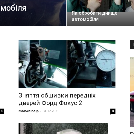
омобіля
Як обробити днище
автомобіля
Зняття обшивки передніх
дверей Форд Фокус 2
maxwelhelp
-
31.12.2021
0
0