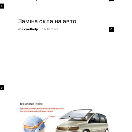
0
Заміна скла на авто
maxwelhelp
-
16.10.2021
0
0