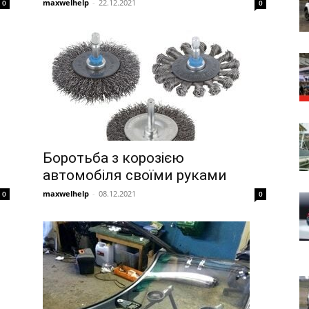
maxwelhelp
-
22.12.2021
0
0
Боротьба з корозією
автомобіля своїми руками
maxwelhelp
-
08.12.2021
0
0