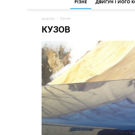
РІЗНЕ
ДВИГУН І ЙОГО 
додому
Кузов
КУЗОВ