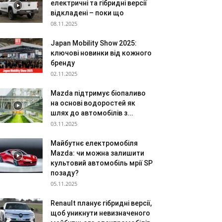
електричні та гібридні версії
відкладені – поки що
08.11.2025
Japan Mobility Show 2025:
ключові новинки від кожного
бренду
02.11.2025
Mazda підтримує біопаливо
на основі водоростей як
шлях до автомобілів з...
03.11.2025
Майбутнє електромобіля
Mazda: чи можна залишити
культовий автомобіль мрії SP
позаду?
05.11.2025
Renault планує гібридні версії,
щоб уникнути невизначеного