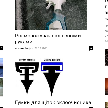
D
п
з
ma
D
з
Розморожувач скла своїми
ча
руками
ве
maxwelhelp
-
27.12.2021
0
0
Гумки для щіток склоочисника