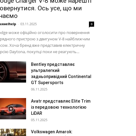
odge Charger V-8 може нарешті
овернутися. Ось усе, що ми
наємо
xwelhelp
-
03.11.2025
0
odge може офіційно оголосити про повернення
арядного пристрою з двигуном V-8 найближчим
сом. Хоча бренд вже представив електричну
рсію Daytona, покупці поки не реагують...
Bentley представляє
ультралегкий
задньопривідний Continental
GT Supersports
06.11.2025
Avatr представляє Elite Trim
із передовою технологією
LiDAR
05.11.2025
Volkswagen Amarok: