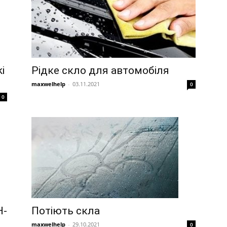
i
Рідке скло для автомобіля
maxwelhelp
-
03.11.2021
0
0
H-
Потіють скла
maxwelhelp
-
29.10.2021
0