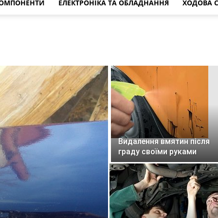
КОМПОНЕНТИ
ЕЛЕКТРОНІКА ТА ОБЛАДНАННЯ
ХОДОВА 
s
s
a
t
B
6
Видалення вмятин після
граду своїми руками