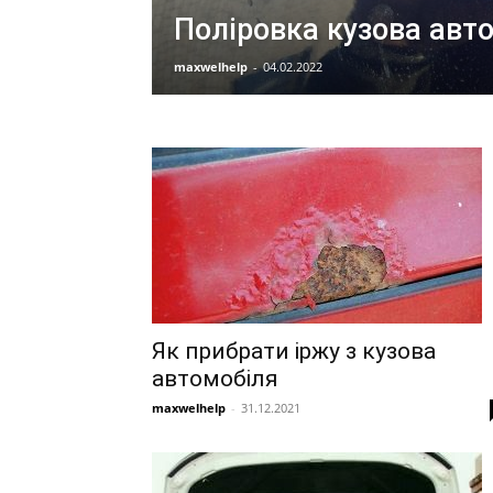
Поліровка кузова авт
maxwelhelp
-
04.02.2022
Як прибрати іржу з кузова
автомобіля
maxwelhelp
-
31.12.2021