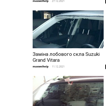
maxwelhelp
-
27.12.2021
Заміна лобового скла Suzuki
Grand Vitara
maxwelhelp
-
11.12.2021