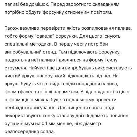
паливі без домішок. Перед зворотного складанням
потрібно обдути форсунку стисненим повітрям.
Також важливо перевірити якість розпилювання палива,
тобто форму “факела” форсунки. Для цього існують
спеціальні методики. В першу чергу потрібен
випробувальний стенд. Там підключають форсунку,
подають на неї паливо і дивляться на форму і силу
струменя. Найчастіше для випробувань використовують
чистий аркуш паперу, який підкладають під неї. На
аркуші будуть чітко видні сліди попадання палива,
форма факела та інші параметри. У відповідності з цією
інформацією можна буде в подальшому провести
необхідні коригування. Для чищення сопла іноді
використовують тонку сталеву дріт. Її діаметр повинен
бути мінімум на 0,1 мм менше, ніж діаметр
безпосередньо сопла.