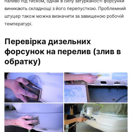
паливо під тиском, однак в силу затурканості форсунки
виникають складнощі з його перепусткою. Проблемний
штуцер також можна визначити за завищеною робочій
температурі.
Перевірка дизельних
форсунок на перелив (злив в
обратку)