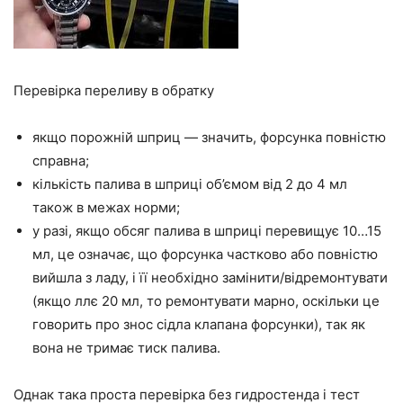
Перевірка переливу в обратку
якщо порожній шприц — значить, форсунка повністю
справна;
кількість палива в шприці об’ємом від 2 до 4 мл
також в межах норми;
у разі, якщо обсяг палива в шприці перевищує 10…15
мл, це означає, що форсунка частково або повністю
вийшла з ладу, і її необхідно замінити/відремонтувати
(якщо ллє 20 мл, то ремонтувати марно, оскільки це
говорить про знос сідла клапана форсунки), так як
вона не тримає тиск палива.
Однак така проста перевірка без гидростенда і тест