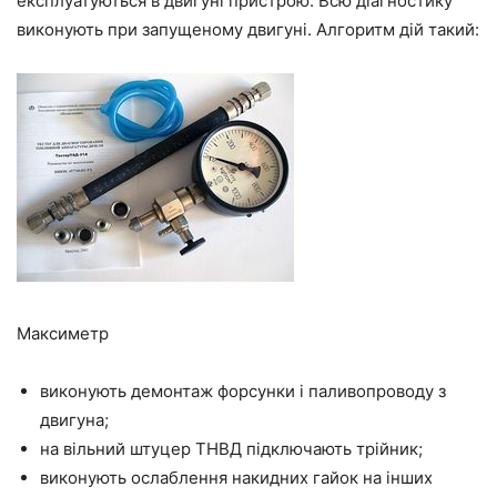
експлуатуються в двигуні пристрою. Всю діагностику
виконують при запущеному двигуні. Алгоритм дій такий:
Максиметр
виконують демонтаж форсунки і паливопроводу з
двигуна;
на вільний штуцер ТНВД підключають трійник;
виконують ослаблення накидних гайок на інших