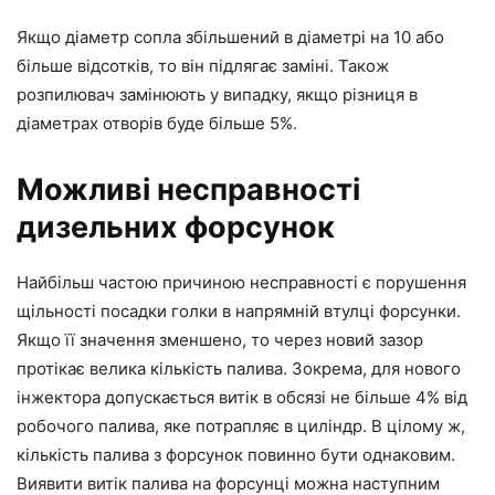
Якщо діаметр сопла збільшений в діаметрі на 10 або
більше відсотків, то він підлягає заміні. Також
розпилювач замінюють у випадку, якщо різниця в
діаметрах отворів буде більше 5%.
Можливі несправності
дизельних форсунок
Найбільш частою причиною несправності є порушення
щільності посадки голки в напрямній втулці форсунки.
Якщо її значення зменшено, то через новий зазор
протікає велика кількість палива. Зокрема, для нового
інжектора допускається витік в обсязі не більше 4% від
робочого палива, яке потрапляє в циліндр. В цілому ж,
кількість палива з форсунок повинно бути однаковим.
Виявити витік палива на форсунці можна наступним