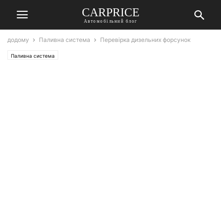
СARPRICE
Автомобільний блог
додому
Паливна система
Перевірка дизельних форсунок
Паливна система