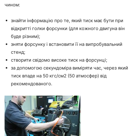
чином:
знайти інформацію про те, який тиск має бути при
відкритті голки форсунки (для кожного двигуна він
буде різним);
зняти форсунку і встановити її на випробувальний
стенд;
створити свідомо високе тиск на форсунці;
за допомогою секундоміра виміряти час, через який
тиск впаде на 50 кгс/см2 (50 атмосфер) від
рекомендованого.