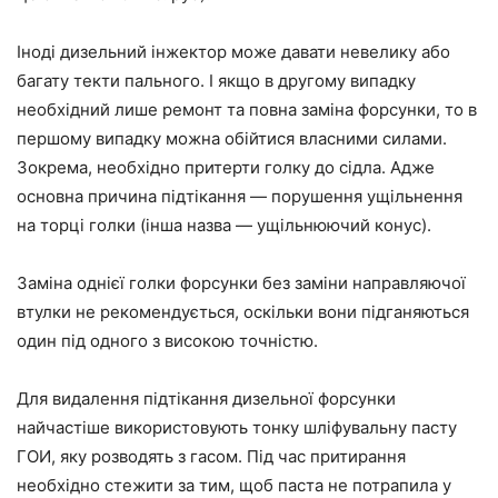
Іноді дизельний інжектор може давати невелику або
багату текти пального. І якщо в другому випадку
необхідний лише ремонт та повна заміна форсунки, то в
першому випадку можна обійтися власними силами.
Зокрема, необхідно притерти голку до сідла. Адже
основна причина підтікання — порушення ущільнення
на торці голки (інша назва — ущільнюючий конус).
Заміна однієї голки форсунки без заміни направляючої
втулки не рекомендується, оскільки вони підганяються
один під одного з високою точністю.
Для видалення підтікання дизельної форсунки
найчастіше використовують тонку шліфувальну пасту
ГОИ, яку розводять з гасом. Під час притирання
необхідно стежити за тим, щоб паста не потрапила у