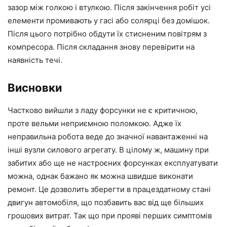
зазор між голкою і втулкою. Після закінчення робіт усі
елементи промивають у гасі або солярці без домішок.
Після цього потрібно обдути їх стисненим повітрям з
компресора. Після складання знову перевірити на
наявність течі.
Висновки
Частково вийшли з ладу форсунки не є критичною,
проте вельми неприємною поломкою. Адже їх
неправильна робота веде до значної навантаженні на
інші вузли силового агрегату. В цілому ж, машину при
забитих або ще не настроєних форсунках експлуатувати
можна, однак бажано як можна швидше виконати
ремонт. Це дозволить зберегти в працездатному стані
двигун автомобіля, що позбавить вас від ще більших
грошових витрат. Так що при прояві перших симптомів