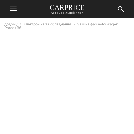
СARPRICE
Автомобільний блог
додому
Електроніка та обладнання
Заміна фар Volkswagen
Passat B6