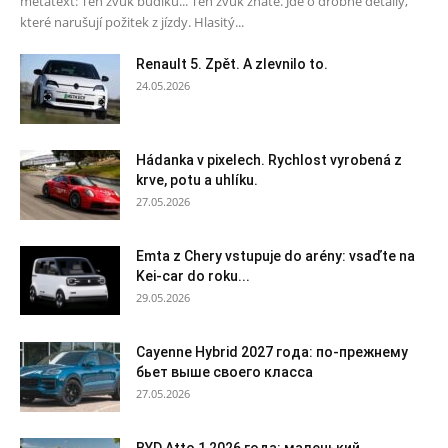
metatext: Ten zvuk budíku... Ten zvuk znáte. Jde o drobné detaily,
které narušují požitek z jízdy. Hlasitý...
Renault 5. Zpět. A zlevnilo to.
24.05.2026
Hádanka v pixelech. Rychlost vyrobená z
krve, potu a uhlíku.
27.05.2026
Emta z Chery vstupuje do arény: vsaďte na
Kei-car do roku...
29.05.2026
Cayenne Hybrid 2027 года: по-прежнему
бьет выше своего класса
27.05.2026
BYD Atto 1 2026 года: маленький,