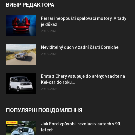
ВИБІР РЕДАКТОРА
Ferrari neopouští spalovací motory. A tady
je důkaz
29.05.2026
Neviditelný duch v zadní části Corniche
29.05.2026
Emta z Chery vstupuje do arény: vsaďte na
Kei-car do roku...
29.05.2026
ПОПУЛЯРНІ ПОВІДОМЛЕННЯ
Jak Ford způsobil revoluci v autech v 90.
letech