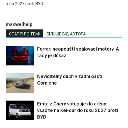
roku 2027 proti BYD
maxwelhelp
СТАТТІ ПО ТЕМІ
БІЛЬШЕ ВІД АВТОРА
Ferrari neopouští spalovací motory. A
tady je důkaz
Neviditelný duch v zadní části
Corniche
Emta z Chery vstupuje do arény:
vsaďte na Kei-car do roku 2027 proti
BYD