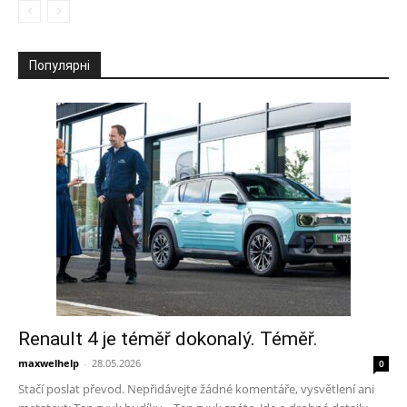
Популярні
Renault 4 je téměř dokonalý. Téměř.
maxwelhelp
-
28.05.2026
0
Stačí poslat převod. Nepřidávejte žádné komentáře, vysvětlení ani