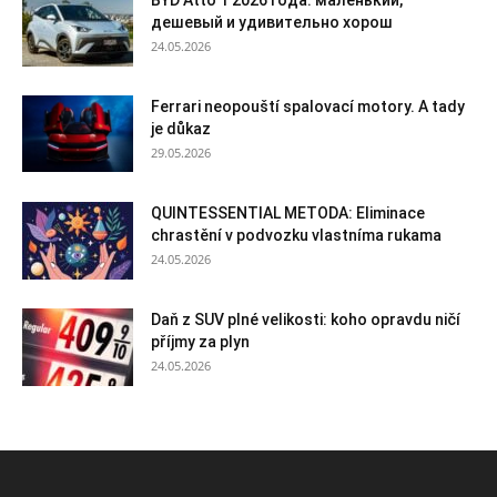
дешевый и удивительно хорош
24.05.2026
Ferrari neopouští spalovací motory. A tady
je důkaz
29.05.2026
QUINTESSENTIAL METODA: Eliminace
chrastění v podvozku vlastníma rukama
24.05.2026
Daň z SUV plné velikosti: koho opravdu ničí
příjmy za plyn
24.05.2026