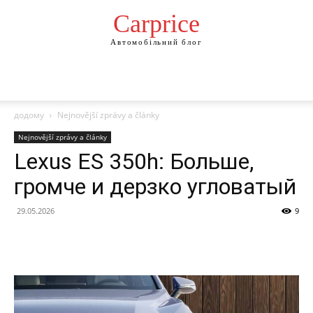
Сarprice
Автомобільний блог
додому
Nejnovější zprávy a články
Nejnovější zprávy a články
Lexus ES 350h: Больше,
громче и дерзко угловатый
29.05.2026
9