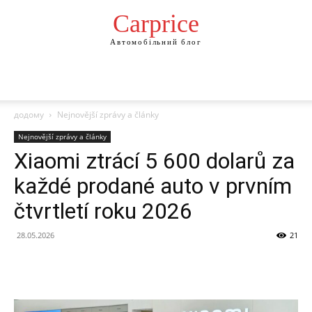
Сarprice
Автомобільний блог
додому
Nejnovější zprávy a články
Nejnovější zprávy a články
Xiaomi ztrácí 5 600 dolarů za
každé prodané auto v prvním
čtvrtletí roku 2026
28.05.2026
21