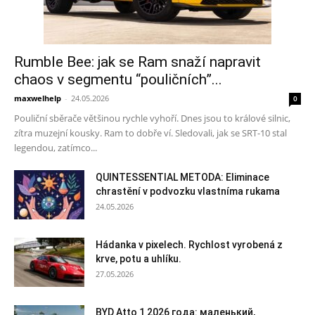
Rumble Bee: jak se Ram snaží napravit
chaos v segmentu “pouličních”...
maxwelhelp
-
24.05.2026
0
Pouliční sběrače většinou rychle vyhoří. Dnes jsou to králové silnic,
zítra muzejní kousky. Ram to dobře ví. Sledovali, jak se SRT-10 stal
legendou, zatímco...
QUINTESSENTIAL METODA: Eliminace
chrastění v podvozku vlastníma rukama
24.05.2026
Hádanka v pixelech. Rychlost vyrobená z
krve, potu a uhlíku.
27.05.2026
BYD Atto 1 2026 года: маленький,