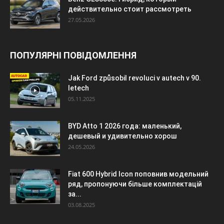
действительно стоит рассмотреть
27.05.2026
ПОПУЛЯРНІ ПОВІДОМЛЕННЯ
Jak Ford způsobil revoluci v autech v 90.
letech
05.11.2025
BYD Atto 1 2026 года: маленький,
дешевый и удивительно хорош
24.05.2026
Fiat 600 Hybrid Icon поповнив модельний
ряд, пропонуючи більше комплектацій
за...
03.08.2025