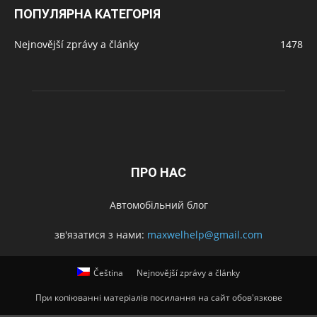
ПОПУЛЯРНА КАТЕГОРІЯ
Nejnovější zprávy a články
1478
ПРО НАС
Автомобільний блог
зв'язатися з нами:
maxwelhelp@gmail.com
Čeština
Nejnovější zprávy a články
При копіюванні матеріалів посилання на сайт обов'язкове