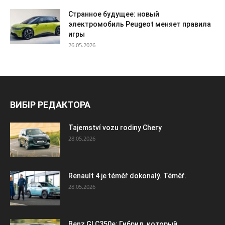
Странное будущее: новый
электромобиль Peugeot меняет правила
игры
26.05.2026
ВИБІР РЕДАКТОРА
Tajemství vozu rodiny Chery
28.05.2026
Renault 4 je téměř dokonalý. Téměř.
28.05.2026
Benz GLC350e: Гибрид, который