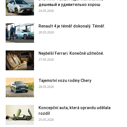
дешевый и удивительно хорош
24.05.2026
Renault 4 je téměř dokonalý. Téměř.
28.05.2026
Nejdelší Ferrari. Konečně užitečné.
27.05.2026
Tajemství vozu rodiny Chery
28.05.2026
Koncepční auta, která opravdu udělala
rozdíl
25.05.2026