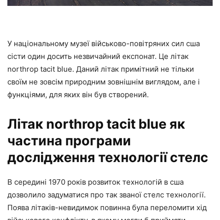
У національному музеї військово-повітряних сил сша
сісти один досить незвичайний експонат. Це літак
northrop tacit blue. Даний літак примітний не тільки
своїм не зовсім природним зовнішнім виглядом, але і
функціями, для яких він був створений.
Літак northrop tacit blue як
частина програми
дослідження технології стелс
В середині 1970 років розвиток технологій в сша
дозволило задуматися про так званої стелс технології.
Поява літаків-невидимок повинна була переломити хід