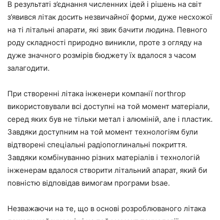
В результаті з’єднання численних ідей і рішень на світ
з’явився літак досить незвичайної форми, дуже несхожої
на ті літальні апарати, які звик бачити людина. Певного
роду складності природно виникли, проте з огляду на
дуже значного розмірів бюджету їх вдалося з часом
залагодити.
При створенні літака інженери компанії northrop
використовували всі доступні на той момент матеріали,
серед яких був не тільки метал і алюміній, але і пластик.
Завдяки доступним на той момент технологіям були
відтворені спеціальні радіопоглинальні покриття.
Завдяки комбінуванню різних матеріалів і технологій
інженерам вдалося створити літальний апарат, який би
повністю відповідав вимогам програми bsae.
Незважаючи на те, що в основі розроблюваного літака