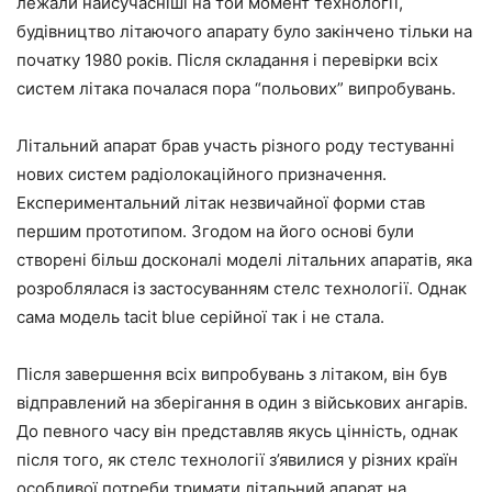
лежали найсучасніші на той момент технології,
будівництво літаючого апарату було закінчено тільки на
початку 1980 років. Після складання і перевірки всіх
систем літака почалася пора “польових” випробувань.
Літальний апарат брав участь різного роду тестуванні
нових систем радіолокаційного призначення.
Експериментальний літак незвичайної форми став
першим прототипом. Згодом на його основі були
створені більш досконалі моделі літальних апаратів, яка
розроблялася із застосуванням стелс технології. Однак
сама модель tacit blue серійної так і не стала.
Після завершення всіх випробувань з літаком, він був
відправлений на зберігання в один з військових ангарів.
До певного часу він представляв якусь цінність, однак
після того, як стелс технології з’явилися у різних країн
особливої потреби тримати літальний апарат на