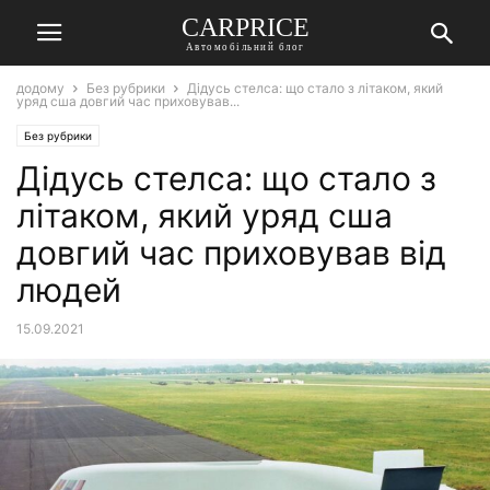
СARPRICE
Автомобільний блог
додому
Без рубрики
Дідусь стелса: що стало з літаком, який
уряд сша довгий час приховував...
Без рубрики
Дідусь стелса: що стало з
літаком, який уряд сша
довгий час приховував від
людей
15.09.2021