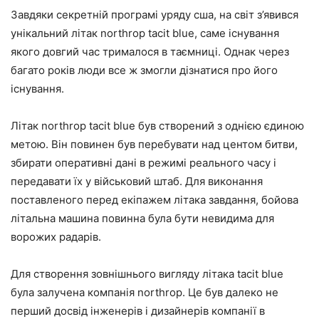
Завдяки секретній програмі уряду сша, на світ з’явився
унікальний літак northrop tacit blue, саме існування
якого довгий час трималося в таємниці. Однак через
багато років люди все ж змогли дізнатися про його
існування.
Літак northrop tacit blue був створений з однією єдиною
метою. Він повинен був перебувати над центом битви,
збирати оперативні дані в режимі реального часу і
передавати їх у військовий штаб. Для виконання
поставленого перед екіпажем літака завдання, бойова
літальна машина повинна була бути невидима для
ворожих радарів.
Для створення зовнішнього вигляду літака tacit blue
була залучена компанія northrop. Це був далеко не
перший досвід інженерів і дизайнерів компанії в