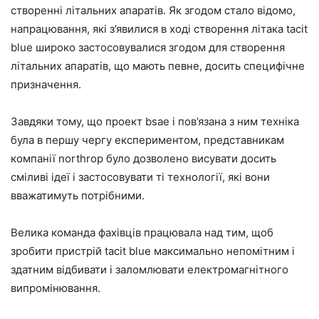
створенні літальних апаратів. Як згодом стало відомо,
напрацювання, які з’явилися в ході створення літака tacit
blue широко застосовувалися згодом для створення
літальних апаратів, що мають певне, досить специфічне
призначення.
Завдяки тому, що проект bsae і пов’язана з ним техніка
була в першу чергу експериментом, представникам
компанії northrop було дозволено висувати досить
сміливі ідеї і застосовувати ті технології, які вони
вважатимуть потрібними.
Велика команда фахівців працювала над тим, щоб
зробити пристрій tacit blue максимально непомітним і
здатним відбивати і заломлювати електромагнітного
випромінювання.