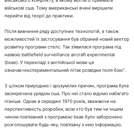
військового конфлікту, в якому могли б приймати
військові сша. Тому американські вчені вирішили
перейти від теорії до практики.
Після вивчення ряду доступних технологій, а також
можливостей їх застосування був обраний новий вектор
розвитку програми стелс. Так з’явилася програма під
назвою battlefield surveillance aircraft experimental
(bsae). У перекладі з англійської мови це
означає»експериментальний літак розвідки поля бою”.
З цілком природних і зрозумілих причин, програма була
засекречена урядом сша. Про неї стало відомо набагато
пізніше. Однак в середині 1970 років, зважаючи на
перспективність розробки, всім хто був тим чи іншим
чином пов’язаний з програмою bsae було заборонено
розголошувати будь-яку, пов’язану з нею інформацію.