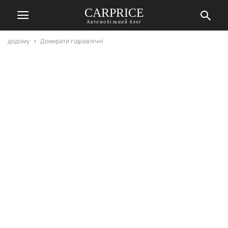
СARPRICE
Автомобільний блог
додому
Домкрати гідравлічні