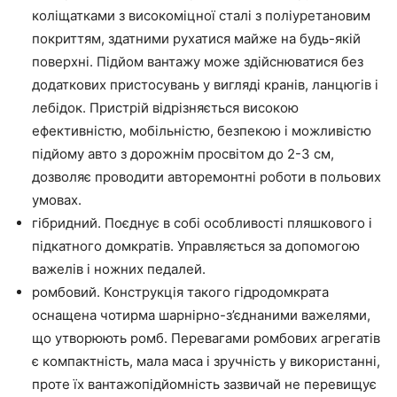
коліщатками з високоміцної сталі з поліуретановим
покриттям, здатними рухатися майже на будь-якій
поверхні. Підйом вантажу може здійснюватися без
додаткових пристосувань у вигляді кранів, ланцюгів і
лебідок. Пристрій відрізняється високою
ефективністю, мобільністю, безпекою і можливістю
підйому авто з дорожнім просвітом до 2-3 см,
дозволяє проводити авторемонтні роботи в польових
умовах.
гібридний. Поєднує в собі особливості пляшкового і
підкатного домкратів. Управляється за допомогою
важелів і ножних педалей.
ромбовий. Конструкція такого гідродомкрата
оснащена чотирма шарнірно-з’єднаними важелями,
що утворюють ромб. Перевагами ромбових агрегатів
є компактність, мала маса і зручність у використанні,
проте їх вантажопідйомність зазвичай не перевищує