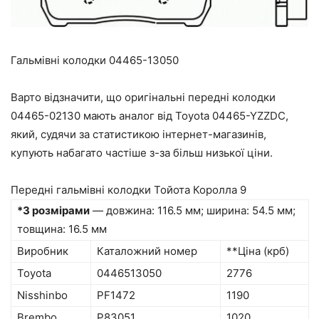
Гальмівні колодки 04465-13050
Варто відзначити, що оригінальні передні колодки
04465-02130 мають аналог від Toyota 04465-YZZDC,
який, судячи за статистикою інтернет-магазинів,
купують набагато частіше з-за більш низької ціни.
Передні гальмівні колодки Тойота Королла 9
*З розмірами
— довжина: 116.5 мм; ширина: 54.5 мм;
товщина: 16.5 мм
Виробник
Каталожний номер
**Ціна (крб)
Toyota
0446513050
2776
Nisshinbo
PF1472
1190
Brembo
P83051
1020