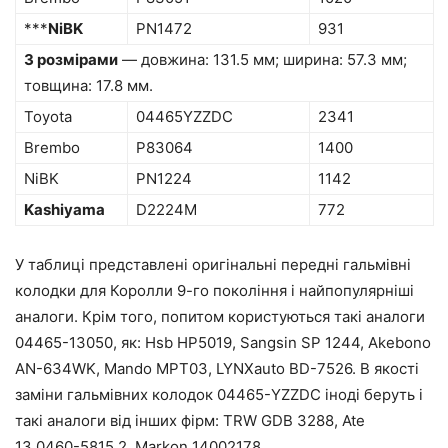
***
NiBK
PN1472
931
З розмірами
— довжина: 131.5 мм; ширина: 57.3 мм;
товщина: 17.8 мм.
Toyota
04465YZZDC
2341
Brembo
P83064
1400
NiBK
PN1224
1142
Kashiyama
D2224M
772
У таблиці представлені оригінальні передні гальмівні
колодки для Королли 9-го покоління і найпопулярніші
аналоги. Крім того, попитом користуються такі аналоги
04465-13050, як: Hsb HP5019, Sangsin SP 1244, Akebono
AN-634WK, Mando MPT03, LYNXauto BD-7526. В якості
заміни гальмівних колодок 04465-YZZDC іноді беруть і
такі аналоги від інших фірм: TRW GDB 3288, Ate
13.0460-5815.2, Markon 14002178.