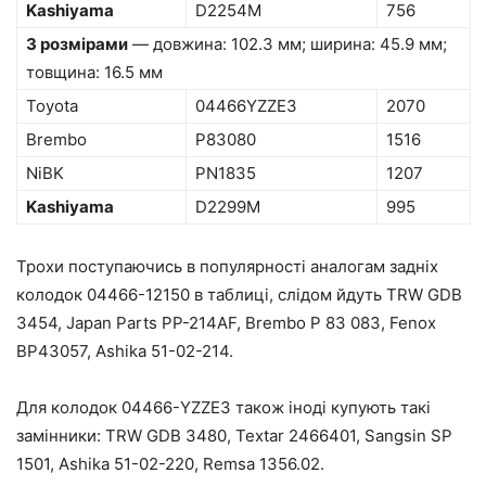
Kashiyama
D2254M
756
З розмірами
— довжина: 102.3 мм; ширина: 45.9 мм;
товщина: 16.5 мм
Toyota
04466YZZE3
2070
Brembo
P83080
1516
NiBK
PN1835
1207
Kashiyama
D2299M
995
Трохи поступаючись в популярності аналогам задніх
колодок 04466-12150 в таблиці, слідом йдуть TRW GDB
3454, Japan Parts PP-214AF, Brembo P 83 083, Fenox
BP43057, Ashika 51-02-214.
Для колодок 04466-YZZE3 також іноді купують такі
замінники: TRW GDB 3480, Textar 2466401, Sangsin SP
1501, Ashika 51-02-220, Remsa 1356.02.