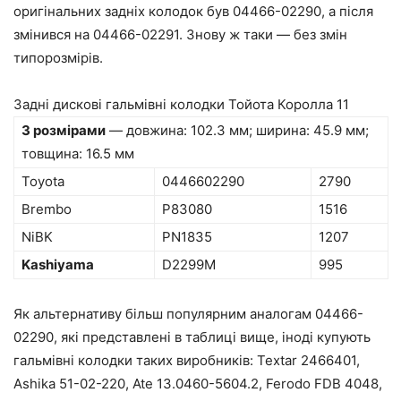
оригінальних задніх колодок був 04466-02290, а після
змінився на 04466-02291. Знову ж таки — без змін
типорозмірів.
Задні дискові гальмівні колодки Тойота Королла 11
З розмірами
— довжина: 102.3 мм; ширина: 45.9 мм;
товщина: 16.5 мм
Toyota
0446602290
2790
Brembo
P83080
1516
NiBK
PN1835
1207
Kashiyama
D2299M
995
Як альтернативу більш популярним аналогам 04466-
02290, які представлені в таблиці вище, іноді купують
гальмівні колодки таких виробників: Textar 2466401,
Ashika 51-02-220, Ate 13.0460-5604.2, Ferodo FDB 4048,