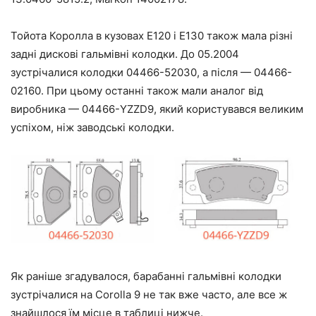
Тойота Королла в кузовах E120 і E130 також мала різні
задні дискові гальмівні колодки. До 05.2004
зустрічалися колодки 04466-52030, а після — 04466-
02160. При цьому останні також мали аналог від
виробника — 04466-YZZD9, який користувався великим
успіхом, ніж заводські колодки.
Як раніше згадувалося, барабанні гальмівні колодки
зустрічалися на Corolla 9 не так вже часто, але все ж
знайшлося їм місце в таблиці нижче.