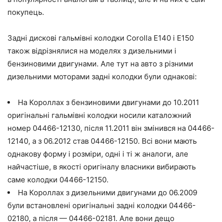
покупець.
Задні дискові гальмівні колодки Corolla E140 і E150
також відрізнялися на моделях з дизельними і
бензиновими двигунами. Але тут на авто з різними
дизельними моторами задні колодки були однакові:
На Короллах з бензиновими двигунами до 10.2011
оригінальні гальмівні колодки носили каталожний
номер 04466-12130, після 11.2011 він змінився на 04466-
12140, а з 06.2012 став 04466-12150. Всі вони мають
однакову форму і розміри, одні і ті ж аналоги, але
найчастіше, в якості оригіналу власники вибирають
саме колодки 04466-12150.
На Короллах з дизельними двигунами до 06.2009
були встановлені оригінальні задні колодки 04466-
02180, а після — 04466-02181. Але вони дещо