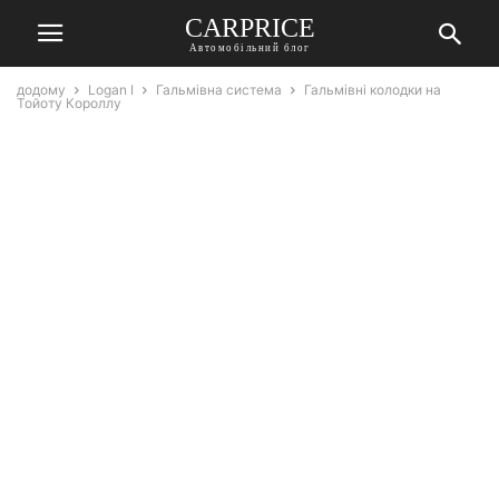
СARPRICE
Автомобільний блог
додому
Logan I
Гальмівна система
Гальмівні колодки на
Тойоту Короллу