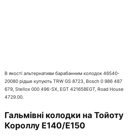
В якості альтернативи барабанним колодок 46540-
20080 рідше купують TRW GS 8723, Bosch 0 986 487
679, Stellox 000 496-SX, EGT 421658EGT, Road House
4729.00.
Гальмівні колодки на Тойоту
Короллу E140/E150