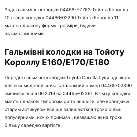
Задні гальмівні колодки 04466-YZZE3 Тойота Королла
10 і задні колодки 04466-02290 Тойота Королла 11
мають однакову форму і розміри, будучи
взаємозамінними.
Гальмівні колодки на Тойоту
Короллу E160/E170/E180
Передні гальмівні колодки Toyota Corolla були однакові
для всіх моделей, хоча каталожний номер 04465-02390
змінився після 06.2016 на 04465-02391. Втім ці колодки
мають однакові типорозміри та аналоги, але колодки зі
старим артикулом все ще залишаються трохи більш
популярними, ніж їх приймачі, незважаючи на трохи
більшу середню вартість.