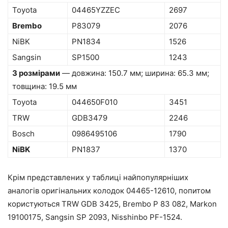
Toyota
04465YZZEC
2697
Brembo
P83079
2076
NiBK
PN1834
1526
Sangsin
SP1500
1243
З розмірами
— довжина: 150.7 мм; ширина: 65.3 мм;
товщина: 19.5 мм
Toyota
044650F010
3451
TRW
GDB3479
2246
Bosch
0986495106
1790
NiBK
PN1837
1370
Крім представлених у таблиці найпопулярніших
аналогів оригінальних колодок 04465-12610, попитом
користуються TRW GDB 3425, Brembo P 83 082, Markon
19100175, Sangsin SP 2093, Nisshinbo PF-1524.