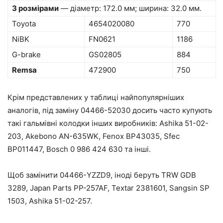
З розмірами
— діаметр: 172.0 мм; ширина: 32.0 мм.
Toyota
4654020080
770
NiBK
FN0621
1186
G-brake
GS02805
884
Remsa
472900
750
Крім представлених у таблиці найпопулярніших
аналогів, під заміну 04466-52030 досить часто купують
такі гальмівні колодки інших виробників: Ashika 51-02-
203, Akebono AN-635WK, Fenox BP43035, Sfec
BP011447, Bosch 0 986 424 630 та інші.
Щоб замінити 04466-YZZD9, іноді беруть TRW GDB
3289, Japan Parts PP-257AF, Textar 2381601, Sangsin SP
1503, Ashika 51-02-257.