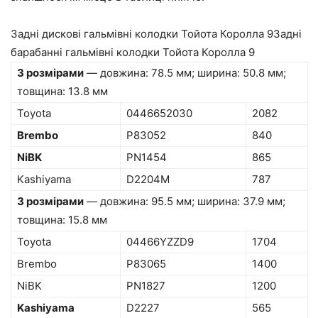
Задні дискові гальмівні колодки Тойота Королла 9Задні
барабанні гальмівні колодки Тойота Королла 9
З розмірами
— довжина: 78.5 мм; ширина: 50.8 мм;
товщина: 13.8 мм
Toyota
0446652030
2082
Brembo
P83052
840
NiBK
PN1454
865
Kashiyama
D2204M
787
З розмірами
— довжина: 95.5 мм; ширина: 37.9 мм;
товщина: 15.8 мм
Toyota
04466YZZD9
1704
Brembo
P83065
1400
NiBK
PN1827
1200
Kashiyama
D2227
565