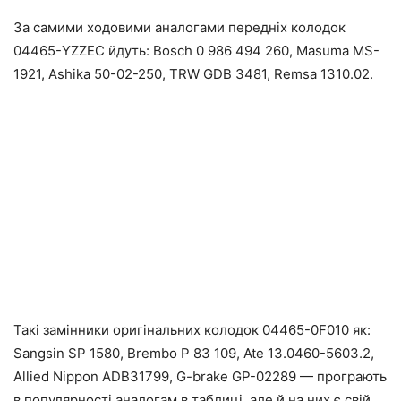
За самими ходовими аналогами передніх колодок
04465-YZZEC йдуть: Bosch 0 986 494 260, Masuma MS-
1921, Ashika 50-02-250, TRW GDB 3481, Remsa 1310.02.
Такі замінники оригінальних колодок 04465-0F010 як:
Sangsin SP 1580, Brembo P 83 109, Ate 13.0460-5603.2,
Allied Nippon ADB31799, G-brake GP-02289 — програють
в популярності аналогам в таблиці, але й на них є свій