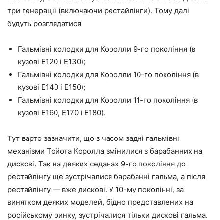
три генерації (включаючи рестайлінги). Тому далі
будуть розглядатися:
Гальмівні колодки для Королли 9-го покоління (в
кузові E120 і E130);
Гальмівні колодки для Королли 10-го покоління (в
кузові E140 і E150);
Гальмівні колодки для Королли 11-го покоління (в
кузові E160, E170 і E180).
Тут варто зазначити, що з часом задні гальмівні
механізми Тойота Королла змінилися з барабанних на
дискові. Так на деяких седанах 9-го покоління до
рестайлінгу ще зустрічалися барабанні гальма, а після
рестайлінгу — вже дискові. У 10-му поколінні, за
винятком деяких моделей, бідно представлених на
російському ринку, зустрічалися тільки дискові гальма.