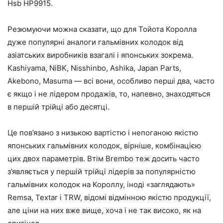
Hsb HP9915.
Резюмуючи можна сказати, що для Тойота Королла
дуже популярні аналоги гальмівних колодок від
азіатських виробників взагалі і японських зокрема.
Kashiyama, NiBK, Nisshinbo, Ashika, Japan Parts,
Akebono, Masuma — всі вони, особливо перші два, часто
є якщо і не лідером продажів, то, напевно, знаходяться
в першій трійці або десятці.
Це пов’язано з низькою вартістю і непоганою якістю
японських гальмівних колодок, вірніше, комбінацією
цих двох параметрів. Втім Brembo теж досить часто
з’являється у першій трійці лідерів за популярністю
гальмівних колодок на Короллу, іноді «заглядають»
Remsa, Textar і TRW, відомі відмінною якістю продукції,
але ціни на них вже вище, хоча і не так високо, як на