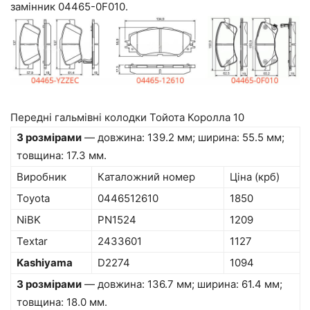
замінник 04465-0F010.
Передні гальмівні колодки Тойота Королла 10
З розмірами
— довжина: 139.2 мм; ширина: 55.5 мм;
товщина: 17.3 мм.
Виробник
Каталожний номер
Ціна (крб)
Toyota
0446512610
1850
NiBK
PN1524
1209
Textar
2433601
1127
Kashiyama
D2274
1094
З розмірами
— довжина: 136.7 мм; ширина: 61.4 мм;
товщина: 18.0 мм.