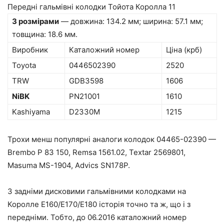
Передні гальмівні колодки Тойота Королла 11
З розмірами
— довжина: 134.2 мм; ширина: 57.1 мм;
товщина: 18.6 мм.
Виробник
Каталожний номер
Ціна (крб)
Toyota
0446502390
2520
TRW
GDB3598
1606
NiBK
PN21001
1610
Kashiyama
D2330M
1215
Трохи менш популярні аналоги колодок 04465-02390 —
Brembo P 83 150, Remsa 1561.02, Textar 2569801,
Masuma MS-1904, Advics SN178P.
З задніми дисковими гальмівними колодками на
Королле E160/E170/E180 історія точно та ж, що і з
передніми. Тобто, до 06.2016 каталожний номер