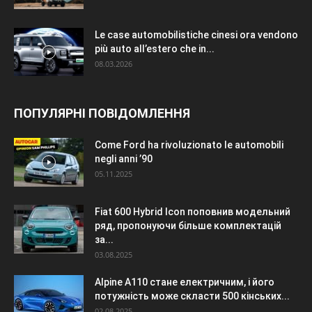
Le case automobilistiche cinesi ora vendono
più auto all’estero che in...
08.03.2026
ПОПУЛЯРНІ ПОВІДОМЛЕННЯ
Come Ford ha rivoluzionato le automobili
negli anni ’90
05.11.2025
Fiat 600 Hybrid Icon поповнив модельний
ряд, пропонуючи більше комплектацій
за...
03.08.2025
Alpine A110 стане електричним, і його
потужність може скласти 500 кінських...
02.08.2025