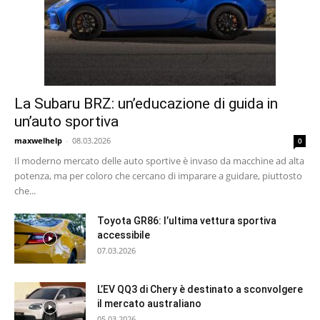
La Subaru BRZ: un’educazione di guida in
un’auto sportiva
maxwelhelp
-
08.03.2026
0
Il moderno mercato delle auto sportive è invaso da macchine ad alta
potenza, ma per coloro che cercano di imparare a guidare, piuttosto
che...
Toyota GR86: l’ultima vettura sportiva
accessibile
07.03.2026
L’EV QQ3 di Chery è destinato a sconvolgere
il mercato australiano
05.03.2026