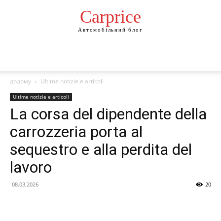
Сarprice
Автомобільний блог
додому
Ultime notizie e articoli
Ultime notizie e articoli
La corsa del dipendente della
carrozzeria porta al
sequestro e alla perdita del
lavoro
08.03.2026
20