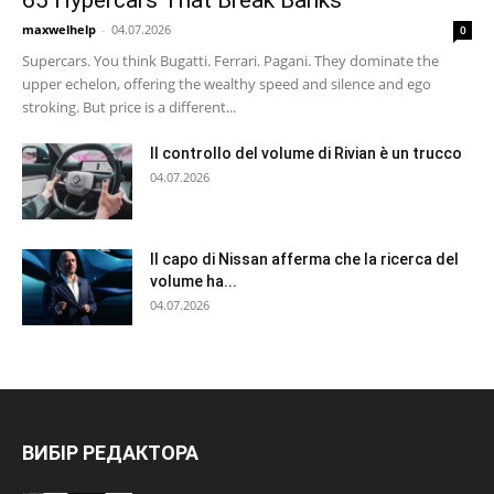
65 Hypercars That Break Banks
maxwelhelp
-
04.07.2026
0
Supercars. You think Bugatti. Ferrari. Pagani. They dominate the
upper echelon, offering the wealthy speed and silence and ego
stroking. But price is a different...
Il controllo del volume di Rivian è un trucco
04.07.2026
Il capo di Nissan afferma che la ricerca del
volume ha...
04.07.2026
ВИБІР РЕДАКТОРА