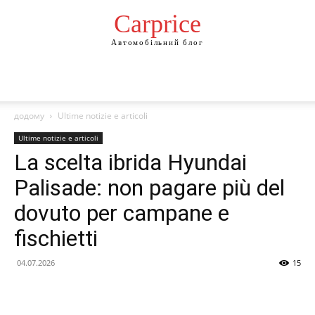
Сarprice
Автомобільний блог
додому
Ultime notizie e articoli
Ultime notizie e articoli
La scelta ibrida Hyundai
Palisade: non pagare più del
dovuto per campane e
fischietti
04.07.2026
15