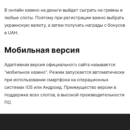
В онлайн казино на деньги выйдет сыграть на гривны в
любые слоты. Поэтому при регистрации важно выбрать
украинскую валюту, а затем получать награды с бонусов
в UAH.
Мобильная версия
Адаптивная версия официального сайта называется
“мобильное казино”. Режим запускается автоматически
при использовании смартфона на операционных
системах iOS или Андроид. Преимущество версии в
поддержке всех слотов, в высокой производительности
ПО.