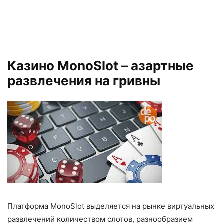
Казино MonoSlot – азартные
развлечения на гривны
Платформа MonoSlot выделяется на рынке виртуальных
развлечений количеством слотов, разнообразием