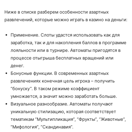
Ниже в списке разберем особенности азартных
развлечений, которые можно играть в казино на деньги:
Применение. Слоты удастся использовать как для
заработка, так и для накопления баллов в программе
лояльности или в турнире. Автоматы пригодятся в
процессе отыгрыша бесплатных вращений или
денег.
Бонусные функции. В современных азартных
развлечениях конечная цель игрока – получить
“бонуску”. В таком режиме коэффициент
умножается, а значит можно заработать больше.
Визуальное разнообразие. Автоматы получают
уникальную стилизацию, которая соответствует
тематикам “Мультипликация”, “Фрукты”, “Животные”,
“Мифология”, “Скандинавия”.