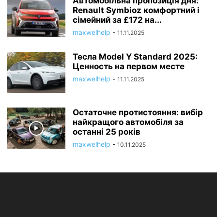
Автомобільна пропозиція дня:
Renault Symbioz комфортний і
сімейний за £172 на...
maxwelhelp
-
11.11.2025
Тесла Model Y Standard 2025:
Ценность на первом месте
maxwelhelp
-
11.11.2025
Остаточне протистояння: вибір
найкращого автомобіля за
останні 25 років
maxwelhelp
-
10.11.2025