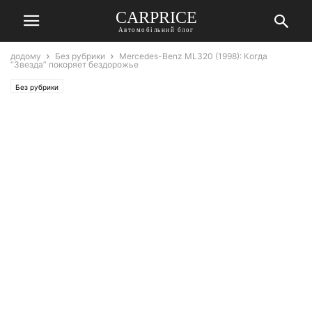
СARPRICE
Автомобільний блог
додому
Без рубрики
Mercedes-Benz ML320 (1998): Когда
“Звезда” покоряет бездорожье
Без рубрики