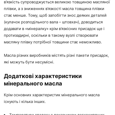
в’язкість супроводжується великою товщиною масляної
плівки, а з зниженнях в’язкості масла товщина плівки
стає менше. Тому, щоб запобігти знос деяких деталей
(кулачок розподільного вала – штовхач), доводиться
додавати в «мінералку» крім в’язкісних присадок ще і
протизадирні, оскільки в такому вузлі створювати
масляну плівку потрібної товщини стає неможливо.
Масла різних виробників містять різні пакети присадок,
які можуть бути несумісні.
Додаткові характеристики
мінерального масла
Крім основних характеристик мінерального масла
існують і кілька інших.
Температура спалаху є показником легкокипящих