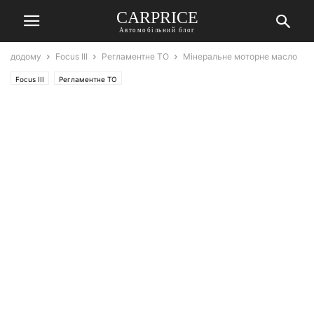
СARPRICE
Автомобільний блог
додому
Focus III
Регламентне ТО
Мінеральне моторне масло
Focus III
Регламентне ТО