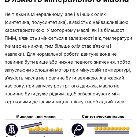
Не тільки в мінеральному, але і в інших оліях
(синтетика, полусинтетика), в’язкість є найважливішою
характеристикою. У моторному маслі, як і в більшості
ПММ, в’язкість змінюється в залежності від температури
(чим вона нижча, тим більше олія стає в’язким і
навпаки). Для нормальної роботи двигуна вона не
повинна бути вище або нижче певного значення, тобто,
запускаючи холодний мотор при мінусовій температурі,
в’язкість масла не повинна бути великою. А в жаркий
час року, при запуску розігрітого движка, масло не
повинне бути дуже рідким, щоб забезпечувати між
тертьовими деталями міцну плівку і необхідний тиск.