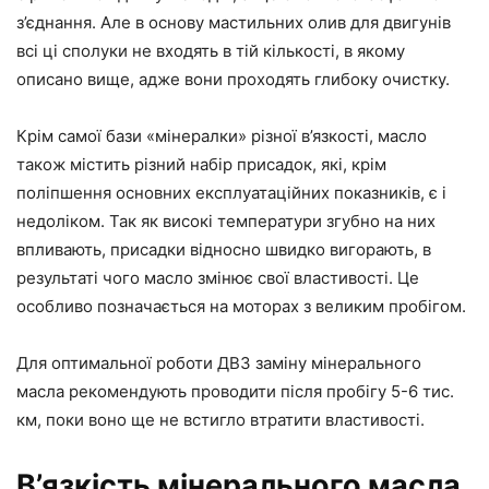
з’єднання. Але в основу мастильних олив для двигунів
всі ці сполуки не входять в тій кількості, в якому
описано вище, адже вони проходять глибоку очистку.
Крім самої бази «мінералки» різної в’язкості, масло
також містить різний набір присадок, які, крім
поліпшення основних експлуатаційних показників, є і
недоліком. Так як високі температури згубно на них
впливають, присадки відносно швидко вигорають, в
результаті чого масло змінює свої властивості. Це
особливо позначається на моторах з великим пробігом.
Для оптимальної роботи ДВЗ заміну мінерального
масла рекомендують проводити після пробігу 5-6 тис.
км, поки воно ще не встигло втратити властивості.
В’язкість мінерального масла