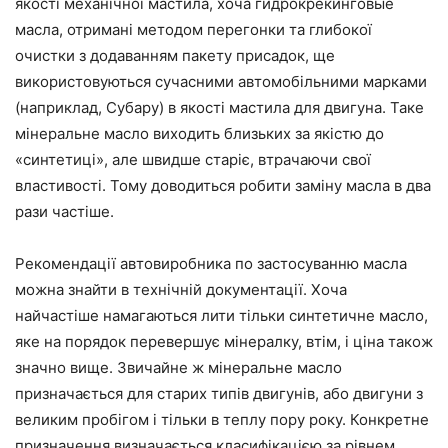
якості механічної мастила, хоча гидрокрекинговые
масла, отримані методом перегонки та глибокої
очистки з додаванням пакету присадок, ще
використовуються сучасними автомобільними марками
(наприклад, Субару) в якості мастила для двигуна. Таке
мінеральне масло виходить близьких за якістю до
«синтетиці», але швидше старіє, втрачаючи свої
властивості. Тому доводиться робити заміну масла в два
рази частіше.
Рекомендації автовиробника по застосуванню масла
можна знайти в технічній документації. Хоча
найчастіше намагаються лити тільки синтетичне масло,
яке на порядок перевершує мінералку, втім, і ціна також
значно вище. Звичайне ж мінеральне масло
призначається для старих типів двигунів, або двигуни з
великим пробігом і тільки в теплу пору року. Конкретне
призначення визначається класифікацією за рівнем