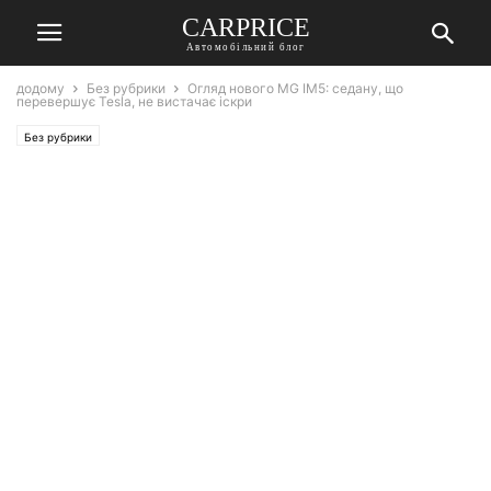
СARPRICE
Автомобільний блог
додому
Без рубрики
Огляд нового MG IM5: седану, що
перевершує Tesla, не вистачає іскри
Без рубрики