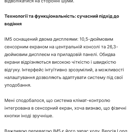
відволікатися на сторонні шуми.
Технології та функціональність: сучасний підхід до
водіння
IM5 оснащений двома дисплеями: 10,5-дюймовим
сенсорним екраном на центральній консолі та 26,3-
дюймовим дисплеєм на приладовій панелі. Обидва
екрани відрізняються високою чіткістю і швидкістю
відгуку. Інтерфейс інтуїтивно зрозумілий, а можливості
налаштування дозволяють адаптувати систему під свої
уподобання.
Мені сподобалося, що система клімат-контролю
інтегрована в сенсорний екран, хоча визнаю, що фізичні
кнопки іноді зручніше.
Важливою перевагою IM5 є його запас ходу. Версія Long