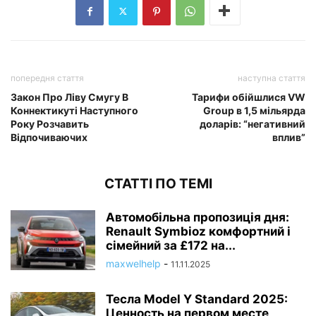
попередня стаття
наступна стаття
Закон Про Ліву Смугу В
Тарифи обійшлися VW
Коннектикуті Наступного
Group в 1,5 мільярда
Року Розчавить
доларів: “негативний
Відпочиваючих
вплив”
СТАТТІ ПО ТЕМІ
Автомобільна пропозиція дня:
Renault Symbioz комфортний і
сімейний за £172 на...
maxwelhelp
-
11.11.2025
Тесла Model Y Standard 2025:
Ценность на первом месте