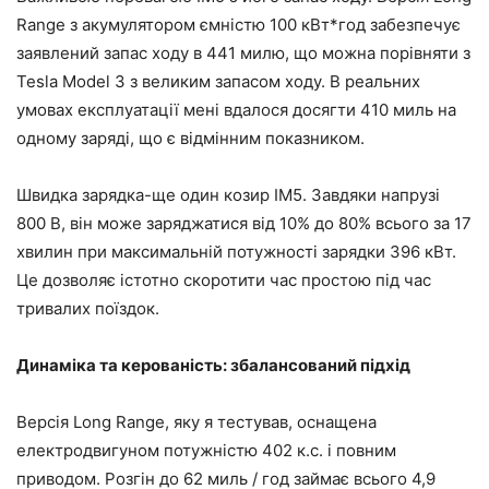
Range з акумулятором ємністю 100 кВт*год забезпечує
заявлений запас ходу в 441 милю, що можна порівняти з
Tesla Model 3 з великим запасом ходу. В реальних
умовах експлуатації мені вдалося досягти 410 миль на
одному заряді, що є відмінним показником.
Швидка зарядка-ще один козир IM5. Завдяки напрузі
800 В, він може заряджатися від 10% до 80% всього за 17
хвилин при максимальній потужності зарядки 396 кВт.
Це дозволяє істотно скоротити час простою під час
тривалих поїздок.
Динаміка та керованість: збалансований підхід
Версія Long Range, яку я тестував, оснащена
електродвигуном потужністю 402 к.с. і повним
приводом. Розгін до 62 миль / год займає всього 4,9