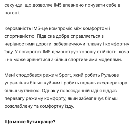
секунди, що дозволяє IM5 впевнено почувати себе в
потоці.
Керованість IM5-це компроміс між комфортом і
спортивністю. Підвіска добре справляється з
нерівностями дороги, забезпечуючи плавну і комфортну
їзду. У поворотах IM5 демонструє хорошу стійкість, хоча
і не може зрівнятися з більш спортивними моделями.
Мені сподобався режим Sport, який робить Рульове
управління більш чуйним і робить педаль акселератора
більш чутливою. Однак у повсякденній їзді я віддав
перевагу режиму комфорту, який забезпечує більш
розслаблену та комфортну їзду.
Що може бути краще?