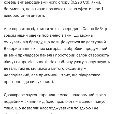
коефіцієнт аеродинамічного опору (0,226 Cd), який,
безумовно, позитивно позначається на ефективності
використання енергії.
Але справжнє відкриття чекає всередині. Салон IM5-це
зовсім інший рівень порівняно з тим, що можна
очікувати від бренду, що позиціонується як доступний.
Використання якісних матеріалів обробки, продуманий
дизайн приладової панелі і просторий салон створюють
відчуття преміальності. На особливу увагу заслуговують
деталі, такі як килимки з м’ятого оксамиту –
несподіваний, але приємний штрих, що підкреслює
прагнення до вишуканості.
Двошарове звуконепроникне скло і панорамний люк з
подвійним склінням дійсно працюють – в салоні панує
тиша, що дозволяє насолоджуватися поїздкою і не