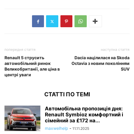
попередня стаття
наступна стаття
Renault 5 струсить
Dacia націлилася на Skoda
автомобільний ринок
Octavia з новим поколінням
Великобританії, але ціна в
SUV
центрі уваги
СТАТТІ ПО ТЕМІ
Автомобільна пропозиція дня:
Renault Symbioz комфортний і
сімейний за £172 на...
maxwelhelp
-
11.11.2025