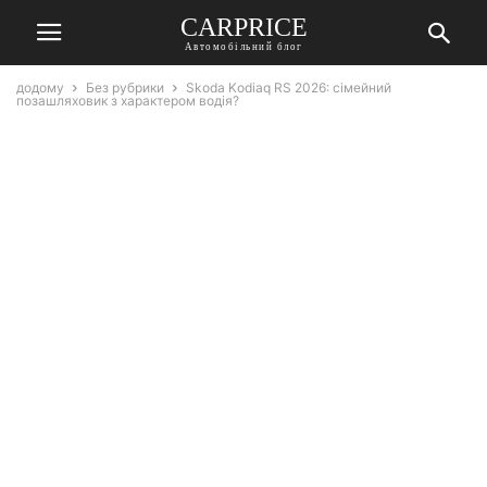
СARPRICE
Автомобільний блог
додому
Без рубрики
Skoda Kodiaq RS 2026: сімейний
позашляховик з характером водія?