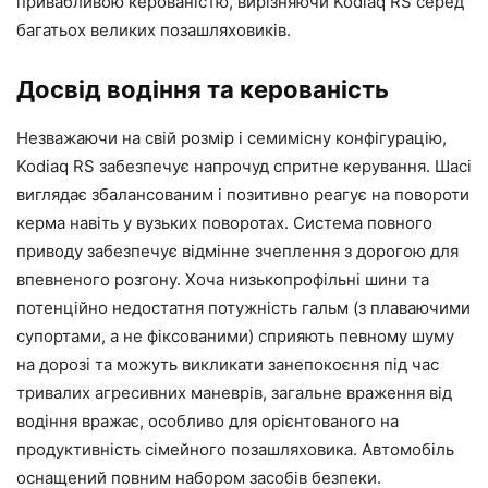
привабливою керованістю, вирізняючи Kodiaq RS серед
багатьох великих позашляховиків.
Досвід водіння та керованість
Незважаючи на свій розмір і семимісну конфігурацію,
Kodiaq RS забезпечує напрочуд спритне керування. Шасі
виглядає збалансованим і позитивно реагує на повороти
керма навіть у вузьких поворотах. Система повного
приводу забезпечує відмінне зчеплення з дорогою для
впевненого розгону. Хоча низькопрофільні шини та
потенційно недостатня потужність гальм (з плаваючими
супортами, а не фіксованими) сприяють певному шуму
на дорозі та можуть викликати занепокоєння під час
тривалих агресивних маневрів, загальне враження від
водіння вражає, особливо для орієнтованого на
продуктивність сімейного позашляховика. Автомобіль
оснащений повним набором засобів безпеки.