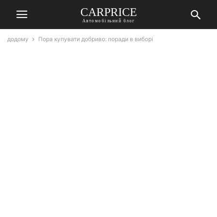
СARPRICE
Автомобільний блог
додому
Пора купувати добриво: поради в виборі