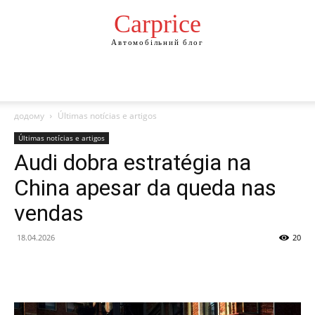
Сarprice
Автомобільний блог
додому
Últimas notícias e artigos
Últimas notícias e artigos
Audi dobra estratégia na
China apesar da queda nas
vendas
18.04.2026
20