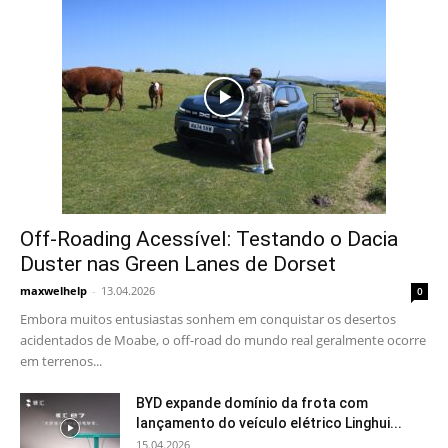
Off-Roading Acessível: Testando o Dacia
Duster nas Green Lanes de Dorset
maxwelhelp
-
13.04.2026
0
Embora muitos entusiastas sonhem em conquistar os desertos
acidentados de Moabe, o off-road do mundo real geralmente ocorre
em terrenos...
BYD expande domínio da frota com
lançamento do veículo elétrico Linghui...
15.04.2026