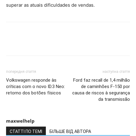
superar as atuais dificuldades de vendas.
попередня стаття
наступна стаття
Volkswagen responde às
Ford faz recall de 1,4 milhão
críticas com o novo ID.3 Neo:
de caminhões F-150 por
retorno dos botões físicos
causa de riscos à segurança
da transmissão
maxwelhelp
СТАТТІ ПО ТЕМІ
БІЛЬШЕ ВІД АВТОРА