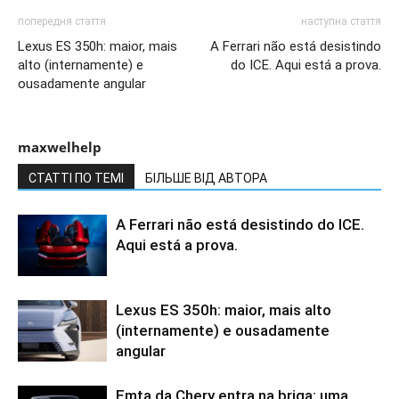
попередня стаття
наступна стаття
Lexus ES 350h: maior, mais
A Ferrari não está desistindo
alto (internamente) e
do ICE. Aqui está a prova.
ousadamente angular
maxwelhelp
СТАТТІ ПО ТЕМІ
БІЛЬШЕ ВІД АВТОРА
A Ferrari não está desistindo do ICE.
Aqui está a prova.
Lexus ES 350h: maior, mais alto
(internamente) e ousadamente
angular
Emta da Chery entra na briga: uma