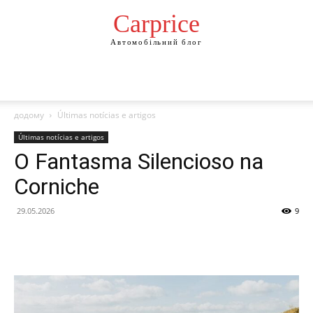
Сarprice
Автомобільний блог
додому
Últimas notícias e artigos
Últimas notícias e artigos
O Fantasma Silencioso na
Corniche
29.05.2026
9