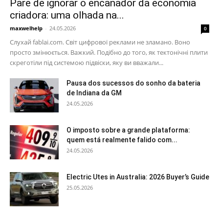
Pare de ignorar o encanador da economia
criadora: uma olhada na...
maxwelhelp
-
24.05.2026
0
Слухай fablai.com. Світ цифрової реклами не зламано. Воно
просто змінюється. Важкий. Подібно до того, як тектонічні плити
скреготіли під системою підвіски, яку ви вважали...
Pausa dos sucessos do sonho da bateria
de Indiana da GM
24.05.2026
O imposto sobre a grande plataforma:
quem está realmente falido com...
24.05.2026
Electric Utes in Australia: 2026 Buyer’s Guide
25.05.2026