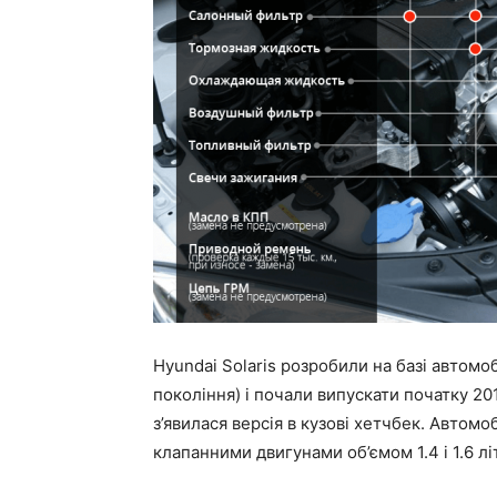
Hyundai Solaris розробили на базі автомо
покоління) і почали випускати початку 201
з’явилася версія в кузові хетчбек. Авто
клапанними двигунами об’ємом 1.4 і 1.6 лі