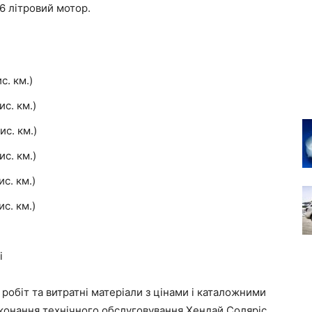
.6 літровий мотор.
с. км.)
ис. км.)
ис. км.)
ис. км.)
с. км.)
с. км.)
і
 робіт та витратні матеріали з цінами і каталожними
иконання технічного обслуговування Хендай Соляріс