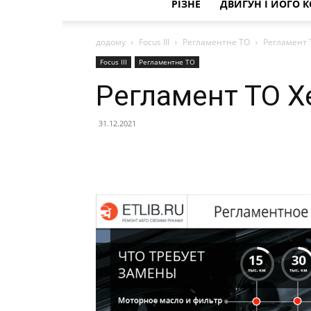
РІЗНЕ
ДВИГУН І ЙОГО 
додому
Focus III
Регламентне ТО
Регламент 
Focus III
Регламентне ТО
Регламент ТО Х
31.12.2021