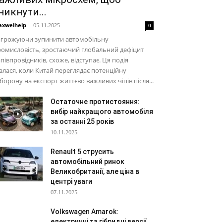
никнути...
xwelhelp
-
05.11.2025
0
агрожуючи зупинити автомобільну
омисловість, зростаючий глобальний дефіцит
півпровідників, схоже, відступає. Ця подія
алася, коли Китай переглядає потенційну
борону на експорт життєво важливих чіпів після...
Остаточне протистояння:
вибір найкращого автомобіля
за останні 25 років
10.11.2025
Renault 5 струсить
автомобільний ринок
Великобританії, але ціна в
центрі уваги
07.11.2025
Volkswagen Amarok:
електричні та гібридні версії