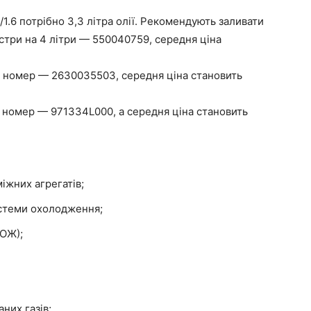
4/1.6 потрібно 3,3 літра олії. Рекомендують заливати
істри на 4 літри — 550040759, середня ціна
й номер — 2630035503, середня ціна становить
 номер — 971334L000, а середня ціна становить
іжних агрегатів;
истеми охолодження;
(ОЖ);
них газів;