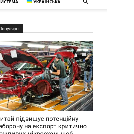
СИСТЕМА
УКРАЇНСЬКА
Популярні
итай підвищує потенційну
аборону на експорт критично
ажливих мікросхем, щоб