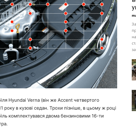
у
ma
З
пр
на
ст
за
біля Hyundai Verna (він же Accent четвертого
1 року в кузові седан. Трохи пізніше, в цьому ж році
мобіль комплектувався двома бензиновими 16-ти
тра.