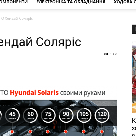
КОМПОНЕНТИ
ЕЛЕКТРОНІКА ТА ОБЛАДНАННЯ
ХОДОВА 
ТО Хендай Соляріс
ендай Соляріс
1008
К
з
в