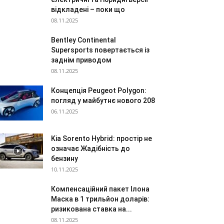
відкладені – поки що
08.11.2025
Bentley Continental
Supersports повертається із
заднім приводом
08.11.2025
Концепція Peugeot Polygon:
погляд у майбутнє нового 208
06.11.2025
Kia Sorento Hybrid: простір не
означає Жадібність до
бензину
10.11.2025
Компенсаційний пакет Ілона
Маска в 1 трильйон доларів:
ризикована ставка на...
08.11.2025