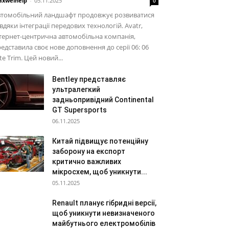
xwelhelp
-
05.11.2025
0
втомобільний ландшафт продовжує розвиватися
вдяки інтеграції передових технологій. Avatr,
тернет-центрична автомобільна компанія,
едставила своє нове доповнення до серії 06: 06
ite Trim. Цей новий...
Bentley представляє
ультралегкий
задньопривідний Continental
GT Supersports
06.11.2025
Китай підвищує потенційну
заборону на експорт
критично важливих
мікросхем, щоб уникнути...
05.11.2025
Renault планує гібридні версії,
щоб уникнути невизначеного
майбутнього електромобілів