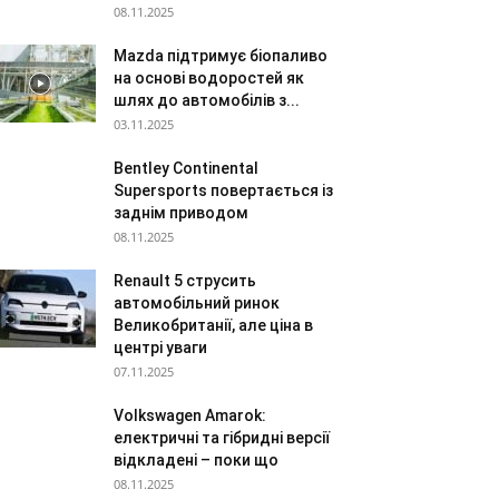
08.11.2025
Mazda підтримує біопаливо
на основі водоростей як
шлях до автомобілів з...
03.11.2025
Bentley Continental
Supersports повертається із
заднім приводом
08.11.2025
Renault 5 струсить
автомобільний ринок
Великобританії, але ціна в
центрі уваги
07.11.2025
Volkswagen Amarok:
електричні та гібридні версії
відкладені – поки що
08.11.2025