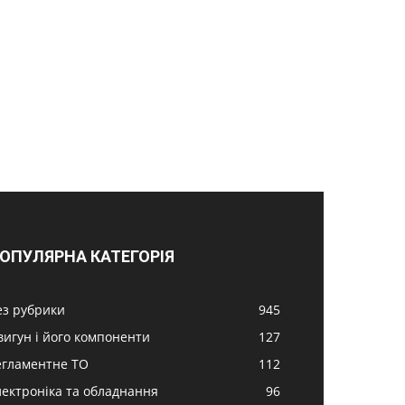
ОПУЛЯРНА КАТЕГОРІЯ
ез рубрики
945
вигун і його компоненти
127
егламентне ТО
112
лектроніка та обладнання
96