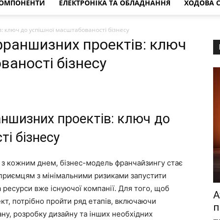
КОМПОНЕНТИ
ЕЛЕКТРОНІКА ТА ОБЛАДНАННЯ
ХОДОВА 
: ключ до успішної масштабованості бізнесу
франшизних проектів: ключ
ваності бізнесу
ншизних проектів: ключ до
ті бізнесу
є з кожним днем, бізнес-модель франчайзингу стає
дприємцям з мінімальними ризиками запустити
 ресурси вже існуючої компанії. Для того, щоб
A
кт, потрібно пройти ряд етапів, включаючи
п
ану, розробку дизайну та інших необхідних