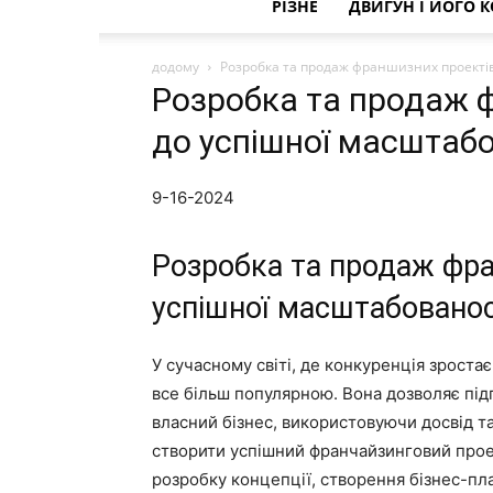
РІЗНЕ
ДВИГУН І ЙОГО 
додому
Розробка та продаж франшизних проектів
Розробка та продаж 
до успішної масштабо
9-16-2024
Розробка та продаж фра
успішної масштабованос
У сучасному світі, де конкуренція зроста
все більш популярною. Вона дозволяє пі
власний бізнес, використовуючи досвід та
створити успішний франчайзинговий прое
розробку концепції, створення бізнес-пл