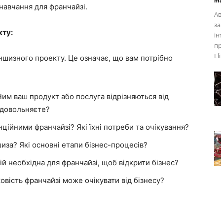
ma
навчання для франчайзі.
А
за
кту:
ін
пр
El
ншизного проекту. Це означає, що вам потрібно
им ваш продукт або послуга відрізняються від
задовольняєте?
ційними франчайзі? Які їхні потреби та очікування?
за? Які основні етапи бізнес-процесів?
ій необхідна для франчайзі, щоб відкрити бізнес?
вість франчайзі може очікувати від бізнесу?