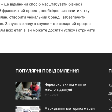
– це відмінний спосіб масштабувати бізнес і
й франшизний проект, необхідно визначити чітку
лан, створити унікальний бренд і забезпечити
я. Запуск закладу з «нуля» – це складний процес,
м всіх етапів, ви можете досягти успіху і отримати
ПОПУЛЯРНІ ПОВІДОМЛЕННЯ
П
Через скільки км міняти
Б
масло в двигуні
Д
31.12.2021
Р
Е
Маркування моторних масел