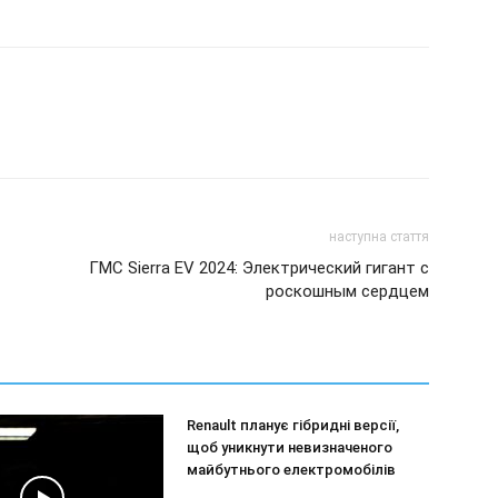
наступна стаття
ГMC Sierra EV 2024: Электрический гигант с
роскошным сердцем
Renault планує гібридні версії,
щоб уникнути невизначеного
майбутнього електромобілів