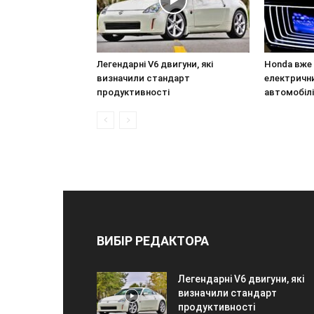
Легендарні V6 двигуни, які
Honda вже
визначили стандарт
електричн
продуктивності
автомобіл
ВИБІР РЕДАКТОРА
Легендарні V6 двигуни, які
визначили стандарт
продуктивності