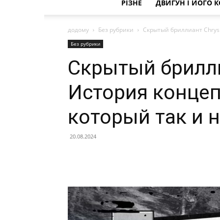
РІЗНЕ
ДВИГУН І ЙОГО 
додому
Без рубрики
Скрытый бриллиант Chrysle
Без рубрики
Скрытый брилли
История концепт
который так и н
20.08.2024