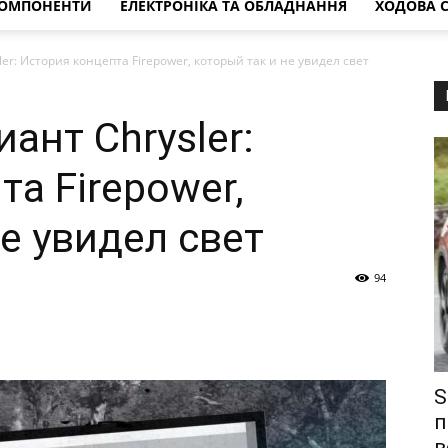
КОМПОНЕНТИ
ЕЛЕКТРОНІКА ТА ОБЛАДНАННЯ
ХОДОВА 
r: История концепта Firepower, который так и не увидел свет
ант Chrysler:
а Firepower,
е увидел свет
94
S
п
в