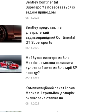
Bentley Continental
Supersports повертається із
заднім приводом
08.11.2025
Bentley представляє
ультралегкий
задньопривідний Continental
GT Supersports
06.11.2025
Майбутнє електромобіля
Mazda: чи можна залишити
культовий автомобіль мрії SP
позаду?
05.11.2025
Компенсаційний пакет Ілона
Маска в 1 трильйон доларів:
ризикована ставка на...
08.11.2025