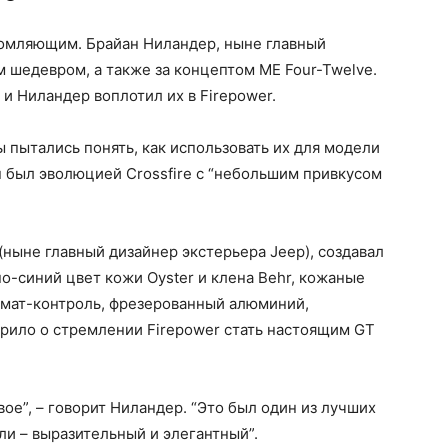
омляющим. Брайан Ниландер, ныне главный
м шедевром, а также за концептом ME Four-Twelve.
 и Ниландер воплотил их в Firepower.
мы пытались понять, как использовать их для модели
йн был эволюцией Crossfire с “небольшим привкусом
(ныне главный дизайнер экстерьера Jeep), создавал
о-синий цвет кожи Oyster и клена Behr, кожаные
имат-контроль, фрезерованный алюминий,
орило о стремлении Firepower стать настоящим GT
вое”, – говорит Ниландер. “Это был один из лучших
ли – выразительный и элегантный”.