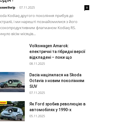
xwelhelp
-
07.11.2025
0
oda Kodiaq другого покоління прибув до
стралії, і ми нарешті познайомилися з його
исокопродуктивним флагманом Kodiaq RS.
нуло вісім місяців...
Volkswagen Amarok:
електричні та гібридні версії
відкладені – поки що
08.11.2025
Dacia націлилася на Skoda
Octavia з новим поколінням
SUV
07.11.2025
Як Ford зробив революцію в
автомобілях у 1990-х
05.11.2025