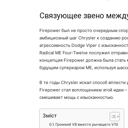
Связующее звено между 
Firepower был не просто очередным спо
амбициозный шаг Chrysler к созданию ро
агрессивность Dodge Viper с изысканнос
Radical ME Four-Twelve послужил отправн
концепция Firepower должна была стать 
будущим суперкаром ME, используя шасси
В те годы Chrysler искал способ вплести
Firepower стал воплощением этой идеи – 
смешивает мощь с изысканностью.
Зміст
Громкий V8 вместо рычащего V10