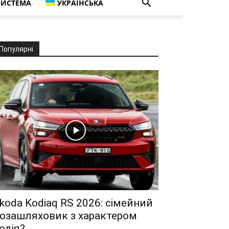
СИСТЕМА
УКРАЇНСЬКА
Популярні
koda Kodiaq RS 2026: сімейний
озашляховик з характером
одія?