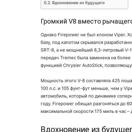
Вдохновение из будущего
Громкий V8 вместо рычащег
Однако Firepower не был клоном Viper. Х
базу, под капотом скрывался разработан
SRT-8, а не мощнейший 8,3-литровый V-1
передач Tremec была заменена на более
функцией Chrysler AutoStick, позволяющ
Мощность этого V-8 составляла 425 лоша
100 л.с. и 105 фунт-фут меньше, чем у Vip
автомобиль, который по динамике соперн
году. Firepower обещал разгоняться до 60
максимальной скорости 175 миль в час –
Вдохновение из будуще