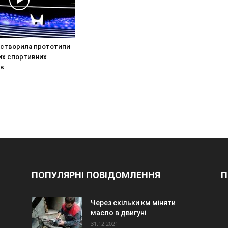
 створила прототипи
их спортивних
ів
ПОПУЛЯРНІ ПОВІДОМЛЕННЯ
П
Через скільки км міняти
масло в двигуні
31.12.2021