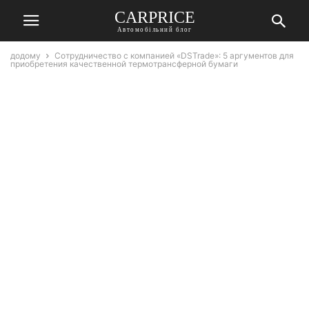
СARPRICE
Автомобільний блог
додому
Сотрудничество с компанией «DSTrade»: 5 аргументов для
приобретения качественной термотрансферной бумаги