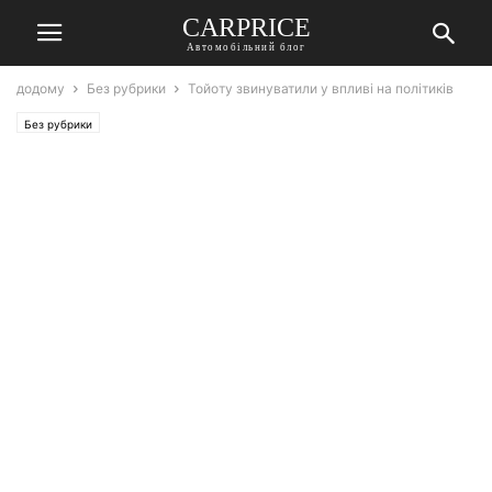
СARPRICE
Автомобільний блог
додому
Без рубрики
Тойоту звинуватили у впливі на політиків
Без рубрики