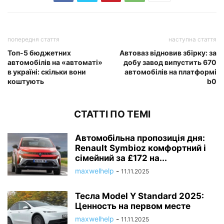
попередня стаття
наступна стаття
Топ-5 бюджетних
Автоваз відновив збірку: за
автомобілів на «автоматі»
добу завод випустить 670
в україні: скільки вони
автомобілів на платформі
коштують
b0
СТАТТІ ПО ТЕМІ
Автомобільна пропозиція дня:
Renault Symbioz комфортний і
сімейний за £172 на...
maxwelhelp
-
11.11.2025
Тесла Model Y Standard 2025:
Ценность на первом месте
maxwelhelp
-
11.11.2025