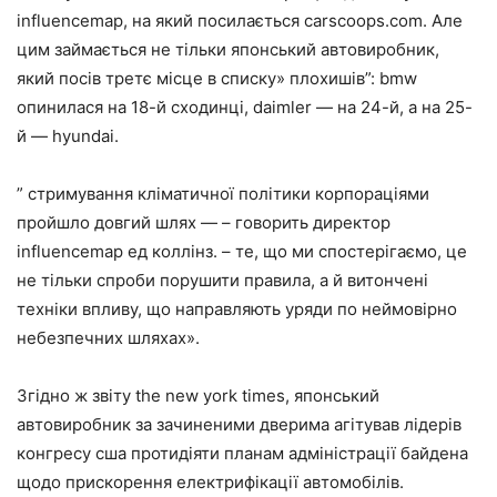
influencemap, на який посилається carscoops.com. Але
цим займається не тільки японський автовиробник,
який посів третє місце в списку» плохишів”: bmw
опинилася на 18-й сходинці, daimler — на 24-й, а на 25-
й — hyundai.
” стримування кліматичної політики корпораціями
пройшло довгий шлях — – говорить директор
influencemap ед коллінз. – те, що ми спостерігаємо, це
не тільки спроби порушити правила, а й витончені
техніки впливу, що направляють уряди по неймовірно
небезпечних шляхах».
Згідно ж звіту the new york times, японський
автовиробник за зачиненими дверима агітував лідерів
конгресу сша протидіяти планам адміністрації байдена
щодо прискорення електрифікації автомобілів.