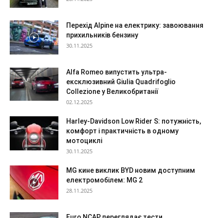
Перехід Alpine на електрику: завоювання
прихильників бензину
30.11.2025
Alfa Romeo випустить ультра-
ексклюзивний Giulia Quadrifoglio
Collezione у Великобританії
02.12.2025
Harley-Davidson Low Rider S: потужність,
комфорт і практичність в одному
мотоциклі
30.11.2025
MG кине виклик BYD новим доступним
електромобілем: MG 2
28.11.2025
Euro NCAP переглядає тести