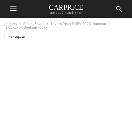
СARPRICE
Автомобільний блог
додому
Без рубрики
Toyota Prius PHEV 2025: Эволюция
Гибридной Элегантности
Без рубрики