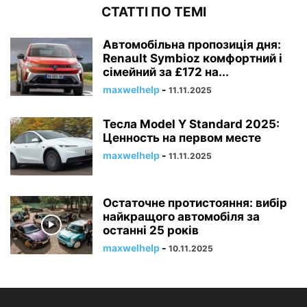
СТАТТІ ПО ТЕМІ
Автомобільна пропозиція дня:
Renault Symbioz комфортний і
сімейний за £172 на...
maxwelhelp
-
11.11.2025
Тесла Model Y Standard 2025:
Ценность на первом месте
maxwelhelp
-
11.11.2025
Остаточне протистояння: вибір
найкращого автомобіля за
останні 25 років
maxwelhelp
-
10.11.2025