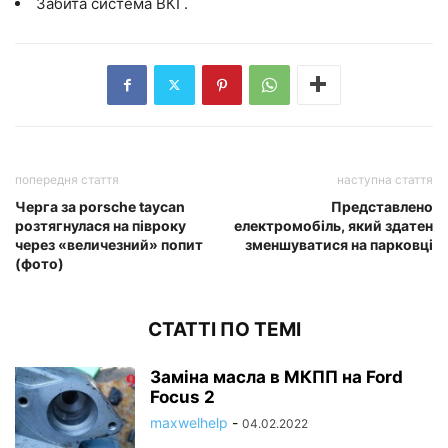
Забита система ВКГ.
попередня стаття
наступна стаття
Черга за porsche taycan
Представлено
розтягнулася на півроку
електромобіль, який здатен
через «величезний» попит
зменшуватися на парковці
(фото)
СТАТТІ ПО ТЕМІ
Заміна масла в МКПП на Ford
Focus 2
maxwelhelp
-
04.02.2022