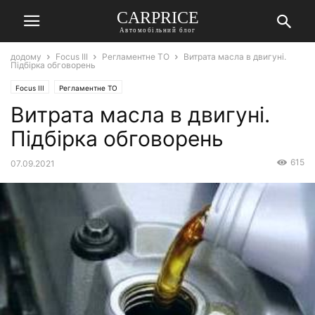
СARPRICE
Автомобільний блог
додому
Focus III
Регламентне ТО
Витрата масла в двигуні.
Підбірка обговорень
Focus III
Регламентне ТО
Витрата масла в двигуні.
Підбірка обговорень
615
07.09.2021