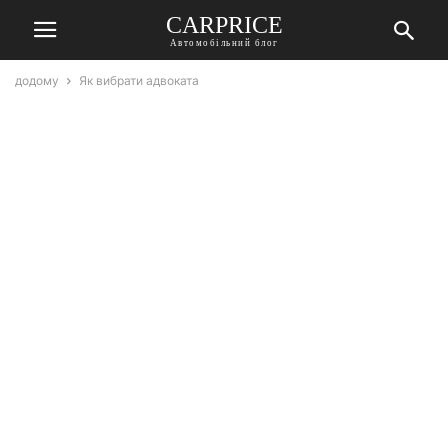
СARPRICE
Автомобільний блог
додому
Як вибрати адвоката