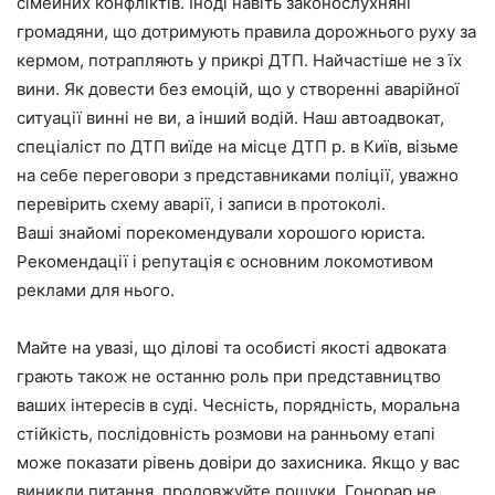
сімейних конфліктів. Іноді навіть законослухняні
громадяни, що дотримують правила дорожнього руху за
кермом, потрапляють у прикрі ДТП. Найчастіше не з їх
вини. Як довести без емоцій, що у створенні аварійної
ситуації винні не ви, а інший водій. Наш автоадвокат,
спеціаліст по ДТП виїде на місце ДТП р. в Київ, візьме
на себе переговори з представниками поліції, уважно
перевірить схему аварії, і записи в протоколі.
Ваші знайомі порекомендували хорошого юриста.
Рекомендації і репутація є основним локомотивом
реклами для нього.
Майте на увазі, що ділові та особисті якості адвоката
грають також не останню роль при представництво
ваших інтересів в суді. Чесність, порядність, моральна
стійкість, послідовність розмови на ранньому етапі
може показати рівень довіри до захисника. Якщо у вас
виникли питання, продовжуйте пошуки. Гонорар не