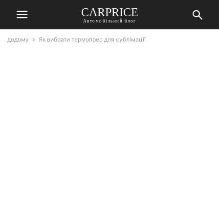
СARPRICE
Автомобільний блог
додому
Як вибрати термопрес для сублімації