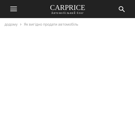
СARPRICE
Автомобільний блог
додому
Як вигідно продати автомобіль