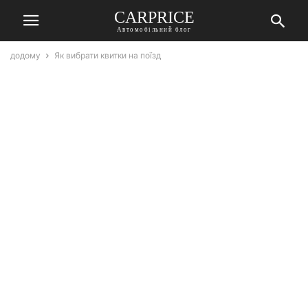
СARPRICE
Автомобільний блог
додому
Як вибрати квитки на поїзд