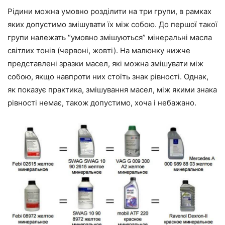
Рідини можна умовно розділити на три групи, в рамках
яких допустимо змішувати їх між собою. До першої такої
групи належать “умовно змішуються” мінеральні масла
світлих тонів (червоні, жовті). На малюнку нижче
представлені зразки масел, які можна змішувати між
собою, якщо навпроти них стоїть знак рівності. Однак,
як показує практика, змішування масел, між якими знака
рівності немає, також допустимо, хоча і небажано.