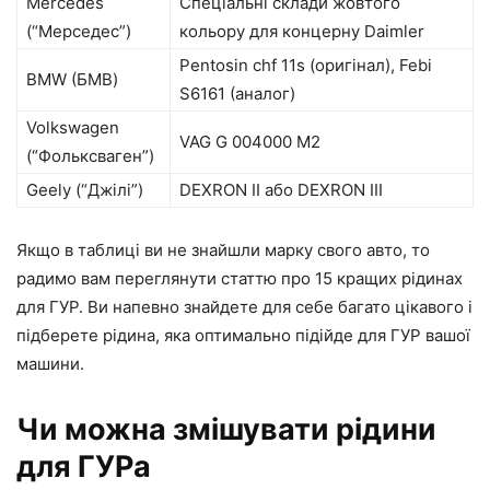
Mercedes
Спеціальні склади жовтого
(“Мерседес”)
кольору для концерну Daimler
Pentosin chf 11s (оригінал), Febi
BMW (БМВ)
S6161 (аналог)
Volkswagen
VAG G 004000 М2
(“Фольксваген”)
Geely (“Джілі”)
DEXRON II або DEXRON III
Якщо в таблиці ви не знайшли марку свого авто, то
радимо вам переглянути статтю про 15 кращих рідинах
для ГУР. Ви напевно знайдете для себе багато цікавого і
підберете рідина, яка оптимально підійде для ГУР вашої
машини.
Чи можна змішувати рідини
для ГУРа