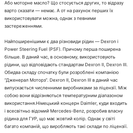
Або моторне масло? Що стосується других, то відразу
варто сказати — немає. А от на рахунок перших їх
використовувати можна, однак з певними
застереженнями.
Найпоширенішими є два різновиди рідин — Dexron і
Power Steering Fuel (PSF). Причому перша поширена
більше. В даний час, в основному, використовують
рідини, що відповідають стандартам Dexron II, Dexron III.
Обидва складу спочатку були розроблені компанією
“Дженерал Моторз”. Dexron II, Dexron III в даний час
випускається численними виробниками за ліцензії. Між
собою вони відрізняються температурним діапазоном
використання.Німецький концерн Daimler, куди входить
і всесвітньо відомий Mercedes-Benz, розробив власну
рідина для ГУР, що має жовтий колір. Однак у світі
багато компаній, що виробляють такі склади по ліцензії.