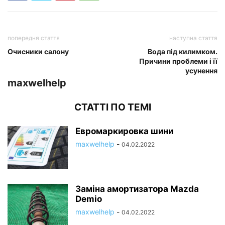
попередня стаття
наступна стаття
Очисники салону
Вода під килимком.
Причини проблеми і її
усунення
maxwelhelp
СТАТТІ ПО ТЕМІ
Евромаркировка шини
maxwelhelp
-
04.02.2022
Заміна амортизатора Mazda
Demio
maxwelhelp
-
04.02.2022