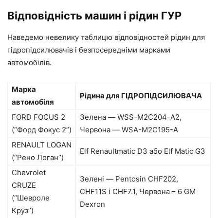
Відповідність машин і рідин ГУР
Наведемо невелику таблицю відповідностей рідин для
гідропідсилювачів і безпосередніми марками
автомобілів.
Марка
Рідина для ГІДРОПІДСИЛЮВАЧА
автомобіля
FORD FOCUS 2
Зелена — WSS-M2C204-A2,
(“Форд Фокус 2”)
Червона — WSA-M2C195-A
RENAULT LOGAN
Elf Renaultmatic D3 або Elf Matic G3
(“Рено Логан”)
Chevrolet
Зелені — Pentosin CHF202,
CRUZE
CHF11S і CHF7.1, Червона – 6 GM
(“Шевроле
Dexron
Круз”)