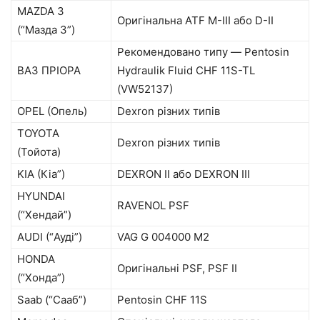
MAZDA 3
Оригінальна ATF M-III або D-ІІ
(“Мазда 3”)
Рекомендовано типу — Pentosin
ВАЗ ПРІОРА
Hydraulik Fluid CHF 11S-TL
(VW52137)
OPEL (Опель)
Dexron різних типів
TOYOTA
Dexron різних типів
(Тойота)
KIA (Кіа”)
DEXRON II або DEXRON III
HYUNDAI
RAVENOL PSF
(“Хендай”)
AUDI (“Ауді”)
VAG G 004000 М2
HONDA
Оригінальні PSF, PSF II
(“Хонда”)
Saab (“Сааб”)
Pentosin CHF 11S