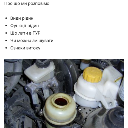
Про що ми розповімо:
Види рідин
Функції рідин
Що лити в ГУР
Чи можна змішувати
Ознаки витоку