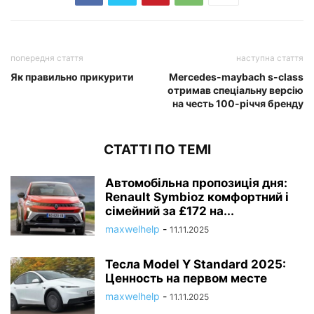
попередня стаття
наступна стаття
Як правильно прикурити
Mercedes-maybach s-class
отримав спеціальну версію
на честь 100-річчя бренду
СТАТТІ ПО ТЕМІ
Автомобільна пропозиція дня:
Renault Symbioz комфортний і
сімейний за £172 на...
maxwelhelp
-
11.11.2025
Тесла Model Y Standard 2025:
Ценность на первом месте
maxwelhelp
-
11.11.2025