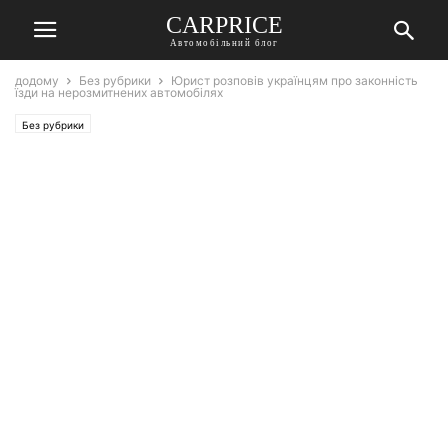
СARPRICE
Автомобільний блог
додому
Без рубрики
Юрист розповів українцям про законність
їзди на нерозмитнених автомобілях
Без рубрики