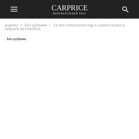
СARPRICE
Автомобільний блог
додому
Без рубрики
За яке порушення пдр в україні можуть
забрати автомобіль
Без рубрики