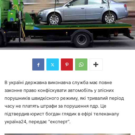
В україні державна виконавча служба має повне
законне право конфіскувати автомобіль у злісних
порушників швидкісного режиму, які тривалий період
часу не платять штрафи за порушення пдр. Це
підтвердив юрист богдан глядик в ефірі телеканалу
україна24, передає “експерт”.