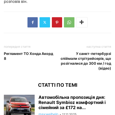
розповів він.
попередня стаття
наступна стаття
Регламент ТО Хонда Акорд
У санкт-петербурзі
8
спіймали стрітрейсерів, що
розігналися до 300 км / год
(відео)
СТАТТІ ПО ТЕМІ
Автомобільна пропозиція дня:
Renault Symbioz комфортний і
сімейний за £172 на...
maxwelhelp
-
11.11.2025