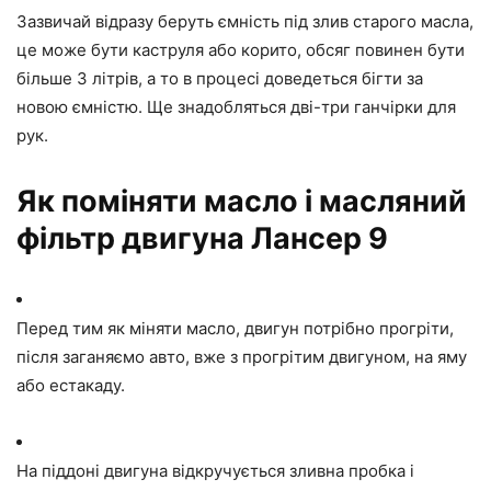
Зазвичай відразу беруть ємність під злив старого масла,
це може бути каструля або корито, обсяг повинен бути
більше 3 літрів, а то в процесі доведеться бігти за
новою ємністю. Ще знадобляться дві-три ганчірки для
рук.
Як поміняти масло і масляний
фільтр двигуна Лансер 9
Перед тим як міняти масло, двигун потрібно прогріти,
після заганяємо авто, вже з прогрітим двигуном, на яму
або естакаду.
На піддоні двигуна відкручується зливна пробка і