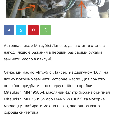
Автовласником Мітсубісі Лансер, дана стаття стане в
нагоді, якщо є бажання в перший раз своїми руками
замінити масло в двигуні.
Отже, ми маємо Мітсубісі Лансер 9 з двигуном 1.6 л, на
якому потрібно замінити моторне масло. Для початку
потрібно придбати: прокладку олійною пробки
Mitsubishi MN 195854, масляний фільтр (можна оригінал
Mitsubishi MD 360935 або MANN W 610/3) та моторне
масло (тут вибирати можна довго, але однозначно
хороша синтетика).