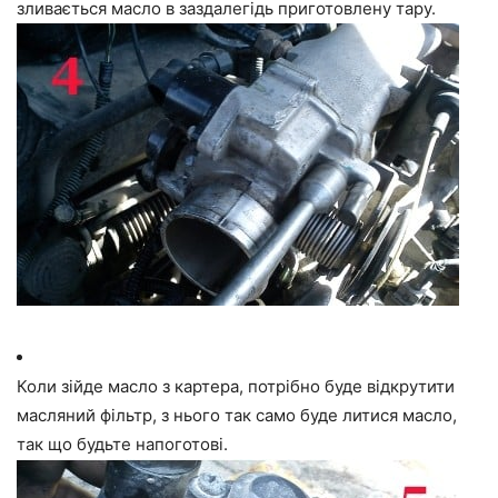
зливається масло в заздалегідь приготовлену тару.
Коли зійде масло з картера, потрібно буде відкрутити
масляний фільтр, з нього так само буде литися масло,
так що будьте напоготові.