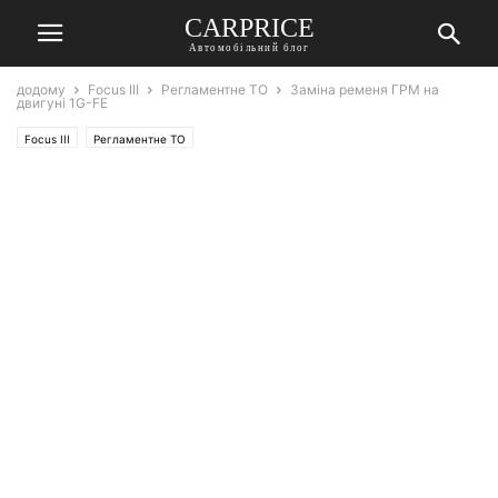
СARPRICE
Автомобільний блог
додому
Focus III
Регламентне ТО
Заміна ременя ГРМ на
двигуні 1G-FE
Focus III
Регламентне ТО