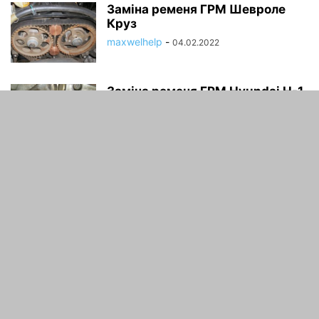
Заміна ременя ГРМ Шевроле
Круз
maxwelhelp
-
04.02.2022
Заміна ременя ГРМ Hyundai H-1
maxwelhelp
-
04.02.2022
ПРО НАС
Автомобільний блог
зв'язатися з нами:
maxwelhelp@gmail.com