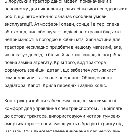
Білоруський трактор даної моделі призначений в
основному для виконання різних сільськогосподарських
робіт, що автоматично означає особливі умови
експлуатації. Атмосферні опади, сонце і вітер, спека
або холод, пил або шум — водієві не страшні будь-які
неприємності з погодою в кабіні мтз. Запчастини для
трактора нескладно придбати в нашому магазині, але,
як показує досвід, в більшій частині випадків потрібна
повна заміна агрегату. Крім того, вид трактора
формують зовнішні деталі, що забезпечують захист
самої машини, так зване оперення: Облицювання
радіатора; Капот; Крила передніх і задніх коліс.
Конструкція кабіни забезпечує водієві максимальні
комфорт для управління спецтранспортом . Її кріплять
до остову трактора, використовуючи чотири гумових
амортизатора — вони зменшують вібрацію і тряску під
час їзди. Суцільнометалеве виконання дає необхідну