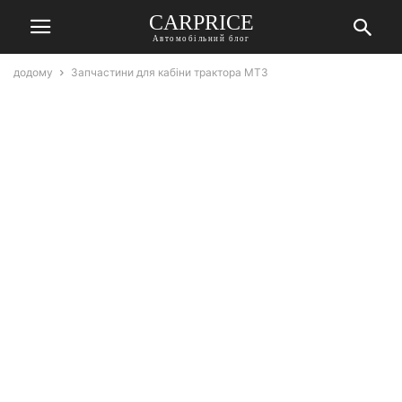
СARPRICE
Автомобільний блог
додому
Запчастини для кабіни трактора МТЗ