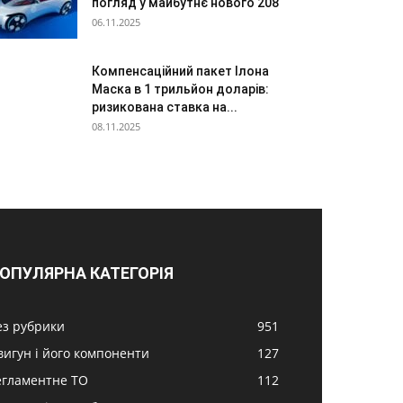
погляд у майбутнє нового 208
06.11.2025
Компенсаційний пакет Ілона
Маска в 1 трильйон доларів:
ризикована ставка на...
08.11.2025
ОПУЛЯРНА КАТЕГОРІЯ
ез рубрики
951
вигун і його компоненти
127
егламентне ТО
112