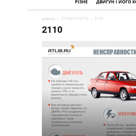
РІЗНЕ
ДВИГУН І ЙОГО 
додому
2110/2111/2112
2110
2110