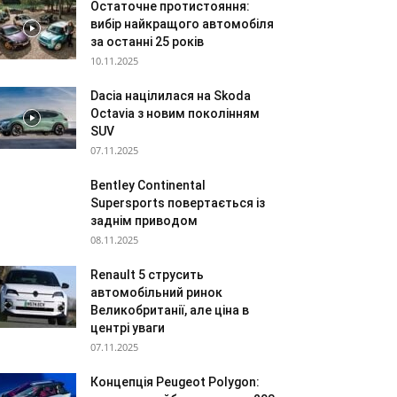
Остаточне протистояння:
вибір найкращого автомобіля
за останні 25 років
10.11.2025
Dacia націлилася на Skoda
Octavia з новим поколінням
SUV
07.11.2025
Bentley Continental
Supersports повертається із
заднім приводом
08.11.2025
Renault 5 струсить
автомобільний ринок
Великобританії, але ціна в
центрі уваги
07.11.2025
Концепція Peugeot Polygon: