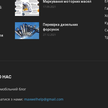
Е
Маркування моторних масел
17.09.2021
5:
Г
Х
К
Перевірка дизельних
форсунок
С
27.12.2021
ля
Т
О НАС
мобільний блог
затися з нами:
maxwelhelp@gmail.com