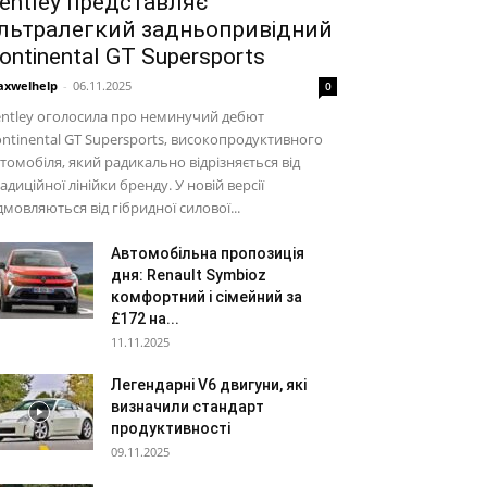
entley представляє
льтралегкий задньопривідний
ontinental GT Supersports
xwelhelp
-
06.11.2025
0
ntley оголосила про неминучий дебют
ntinental GT Supersports, високопродуктивного
томобіля, який радикально відрізняється від
адиційної лінійки бренду. У новій версії
дмовляються від гібридної силової...
Автомобільна пропозиція
дня: Renault Symbioz
комфортний і сімейний за
£172 на...
11.11.2025
Легендарні V6 двигуни, які
визначили стандарт
продуктивності
09.11.2025