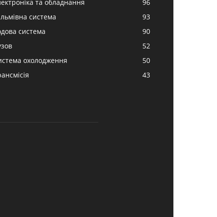
лектроніка та обладнання
96
альмівна система
93
одова система
90
узов
52
истема охолодження
50
рансмісія
43