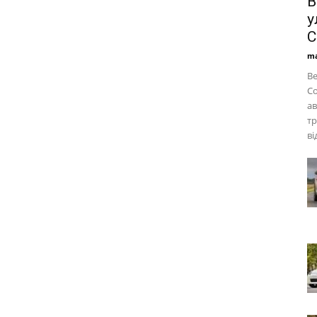
B
у
C
ma
Be
Co
ав
тр
ві