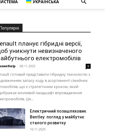
СИСТЕМА
УКРАЇНСЬКА
Популярні
enault планує гібридні версії,
об уникнути невизначеного
айбутнього електромобілів
xwelhelp
-
08.11.2025
0
nault готовий представити гібридну технологію з
довженням запасу ходу в асортименті сімейних
томобілів, що є стратегічним кроком, який
ідображає мінливий ландшафт впровадження
ектромобілів. Ця...
Електричний позашляховик
Bentley: погляд у майбутнє
сталого розвитку
10.11.2025