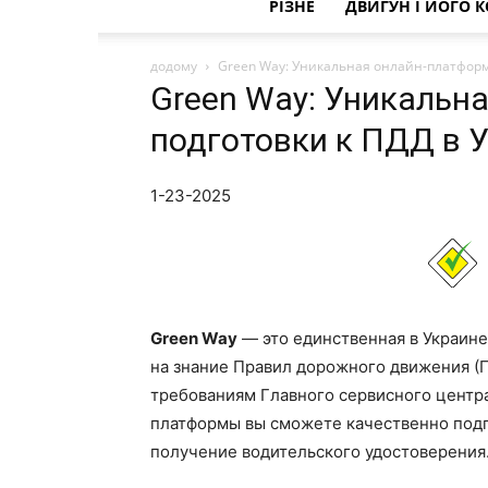
РІЗНЕ
ДВИГУН І ЙОГО 
додому
Green Way: Уникальная онлайн-платформ
Green Way: Уникальн
подготовки к ПДД в 
1-23-2025
Green Way
— это единственная в Украине
на знание Правил дорожного движения 
требованиям Главного сервисного центра
платформы вы сможете качественно подг
получение водительского удостоверения