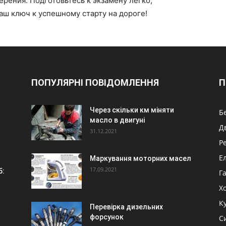
рения. Подготовьтесь к экзамену легко,
аш ключ к успешному старту на дороге!
ПОПУЛЯРНІ ПОВІДОМЛЕННЯ
П
Через скільки км міняти
Б
масло в двигуні
Д
31.12.2021
Р
Е
Маркування моторних масел
17.09.2021
5:
Г
Х
К
Перевірка дизельних
форсунок
С