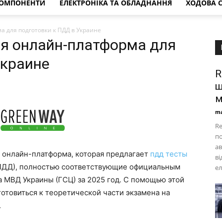
КОМПОНЕНТИ
ЕЛЕКТРОНІКА ТА ОБЛАДНАННЯ
ХОДОВА 
а для подготовки к ПДД в Украине
ая онлайн-платформа для
Украине
R
щ
м
ma
Re
по
ав
 онлайн-платформа, которая предлагает
пдд тесты
в
(ПДД), полностью соответствующие официальным
ел
 МВД Украины (ГСЦ) за 2025 год. С помощью этой
отовиться к теоретической части экзамена на
.