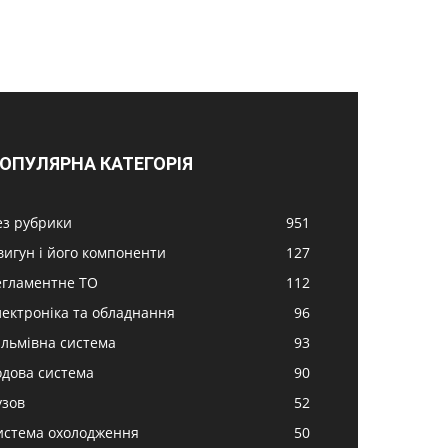
ОПУЛЯРНА КАТЕГОРІЯ
ез рубрики
951
вигун і його компоненти
127
егламентне ТО
112
лектроніка та обладнання
96
альмівна система
93
одова система
90
узов
52
истема охолодження
50