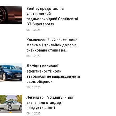
Bentley представляє
ультралегкий
задньопривідний Continental
GT Supersports
06.11.2025
Компенсаційний пакет Ілона
Маска в 1 трильйон доларів:
ризикована ставка на...
08.11.2025
Дефіцит паливної
ефективності: коли
автомобілі не виправдовують
своїх обіцянок
10.11.2025
Легендарні V6 двигуни, які
визначили стандарт
продуктивності
09.11.2025