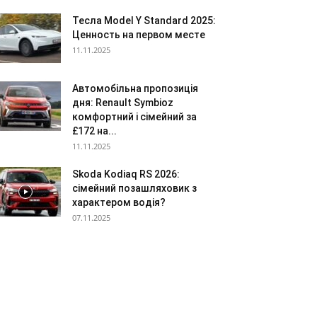
Тесла Model Y Standard 2025:
Ценность на первом месте
11.11.2025
Автомобільна пропозиція
дня: Renault Symbioz
комфортний і сімейний за
£172 на...
11.11.2025
Skoda Kodiaq RS 2026:
сімейний позашляховик з
характером водія?
07.11.2025