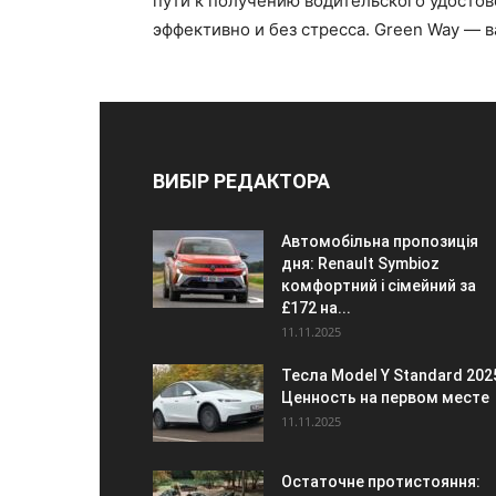
пути к получению водительского удостове
эффективно и без стресса. Green Way — в
ВИБІР РЕДАКТОРА
Автомобільна пропозиція
дня: Renault Symbioz
комфортний і сімейний за
£172 на...
11.11.2025
Тесла Model Y Standard 202
Ценность на первом месте
11.11.2025
Остаточне протистояння: