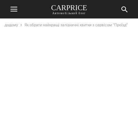
СARPRICE
Автомобільний блог
додому
Як обрати найкращі залізничні квитки з сервісом “Проїзд”