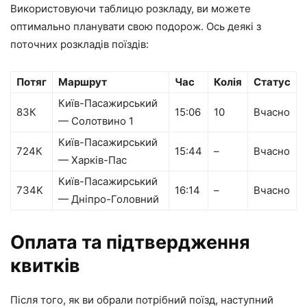
Використовуючи таблицю розкладу, ви можете
оптимально планувати свою подорож. Ось деякі з
поточних розкладів поїздів:
Потяг
Маршрут
Час
Колія
Статус
Київ-Пасажирський
83К
15:06
10
Вчасно
— Солотвино 1
Київ-Пасажирський
724К
15:44
–
Вчасно
— Харків-Пас
Київ-Пасажирський
734K
16:14
–
Вчасно
— Дніпро-Головний
Оплата та підтвердження
квитків
Після того, як ви обрали потрібний поїзд, наступний