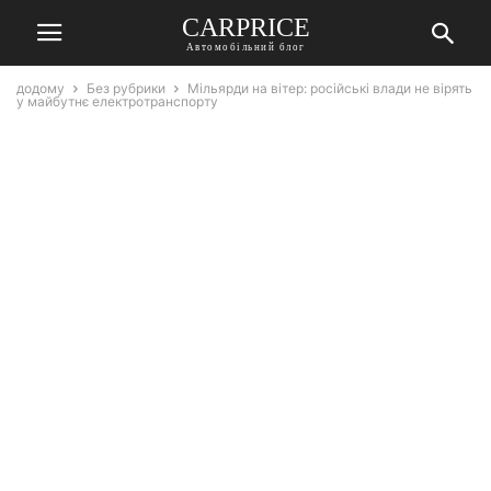
СARPRICE
Автомобільний блог
додому
Без рубрики
Мільярди на вітер: російські влади не вірять
у майбутнє електротранспорту