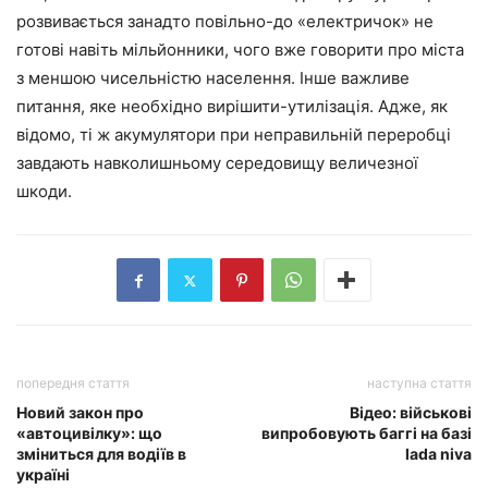
розвивається занадто повільно-до «електричок» не
готові навіть мільйонники, чого вже говорити про міста
з меншою чисельністю населення. Інше важливе
питання, яке необхідно вирішити-утилізація. Адже, як
відомо, ті ж акумулятори при неправильній переробці
завдають навколишньому середовищу величезної
шкоди.
попередня стаття
наступна стаття
Новий закон про
Відео: військові
«автоцивілку»: що
випробовують баггі на базі
зміниться для водіїв в
lada niva
україні