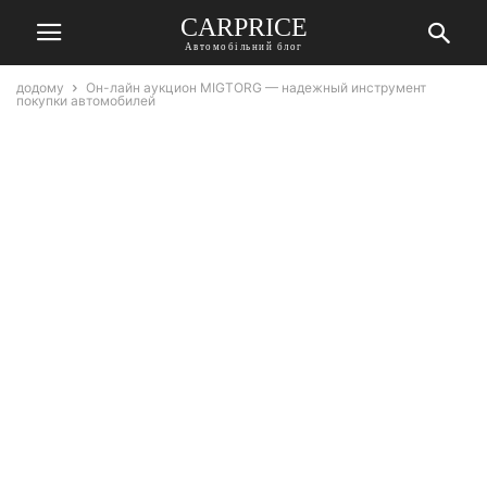
СARPRICE
Автомобільний блог
додому
Он-лайн аукцион MIGTORG — надежный инструмент
покупки автомобилей