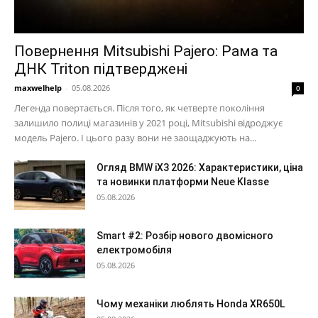
Повернення Mitsubishi Pajero: Рама та
ДНК Triton підтверджені
maxwelhelp
-
05.08.2026
0
Легенда повертається. Після того, як четверте покоління
залишило полиці магазинів у 2021 році, Mitsubishi відроджує
модель Pajero. І цього разу вони не заощаджують на...
Огляд BMW iX3 2026: Характеристики, ціна
та новинки платформи Neue Klasse
05.08.2026
Smart #2: Розбір нового двомісного
електромобіля
05.08.2026
Чому механіки люблять Honda XR650L