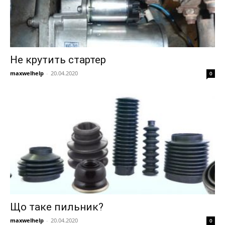
Не крутить стартер
maxwelhelp
-
20.04.2020
0
Що таке пильник?
maxwelhelp
-
20.04.2020
0