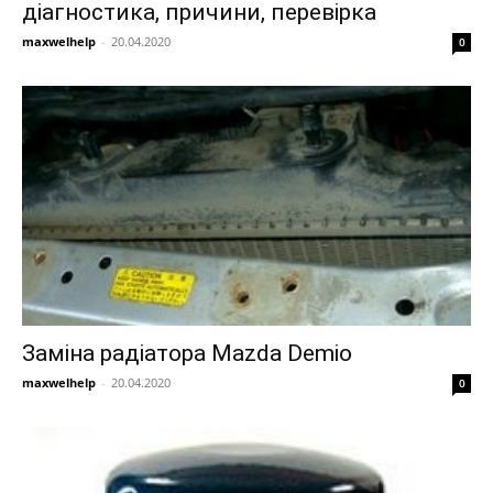
діагностика, причини, перевірка
maxwelhelp
-
20.04.2020
0
Заміна радіатора Mazda Demio
maxwelhelp
-
20.04.2020
0