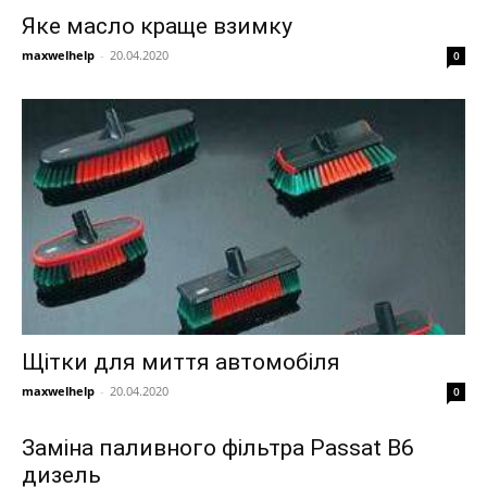
Яке масло краще взимку
maxwelhelp
-
20.04.2020
0
Щітки для миття автомобіля
maxwelhelp
-
20.04.2020
0
Заміна паливного фільтра Passat B6
дизель