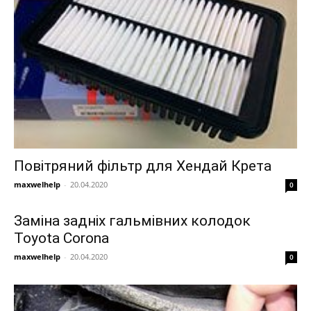
Повітряний фільтр для Хендай Крета
maxwelhelp
-
20.04.2020
0
Заміна задніх гальмівних колодок
Toyota Corona
maxwelhelp
-
20.04.2020
0