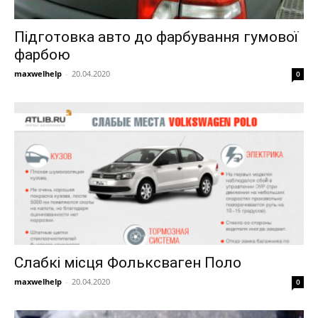
Підготовка авто до фарбування гумової
фарбою
maxwelhelp
-
20.04.2020
0
Слабкі місця Фольксваген Поло
maxwelhelp
-
20.04.2020
0