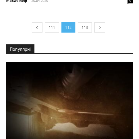
maxwelhelp
-
20.04.2020
0
111
112
113
Популярні