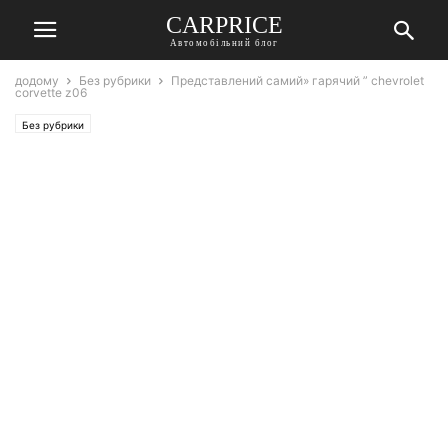
СARPRICE
Автомобільний блог
додому
Без рубрики
Представлений самий» гарячий ” chevrolet
corvette z06
Без рубрики