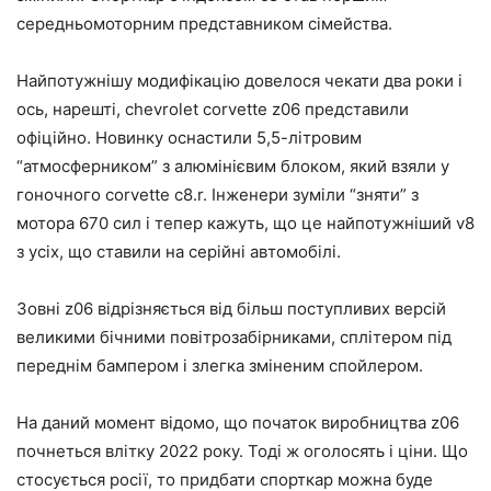
середньомоторним представником сімейства.
Найпотужнішу модифікацію довелося чекати два роки і
ось, нарешті, chevrolet corvette z06 представили
офіційно. Новинку оснастили 5,5-літровим
“атмосферником” з алюмінієвим блоком, який взяли у
гоночного corvette c8.r. Інженери зуміли “зняти” з
мотора 670 сил і тепер кажуть, що це найпотужніший v8
з усіх, що ставили на серійні автомобілі.
Зовні z06 відрізняється від більш поступливих версій
великими бічними повітрозабірниками, сплітером під
переднім бампером і злегка зміненим спойлером.
На даний момент відомо, що початок виробництва z06
почнеться влітку 2022 року. Тоді ж оголосять і ціни. Що
стосується росії, то придбати спорткар можна буде