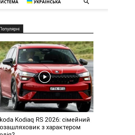
СИСТЕМА
УКРАЇНСЬКА
Популярні
koda Kodiaq RS 2026: сімейний
озашляховик з характером
одія?