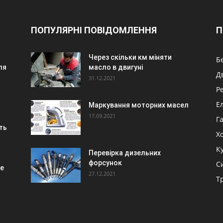
ПОПУЛЯРНІ ПОВІДОМЛЕННЯ
П
Через скільки км міняти
Б
ля
масло в двигуні
Д
31.12.2021
Р
Е
Маркування моторних масел
17.09.2021
Г
ть
Х
К
Перевірка дизельних
форсунок
С
не
27.12.2021
Т