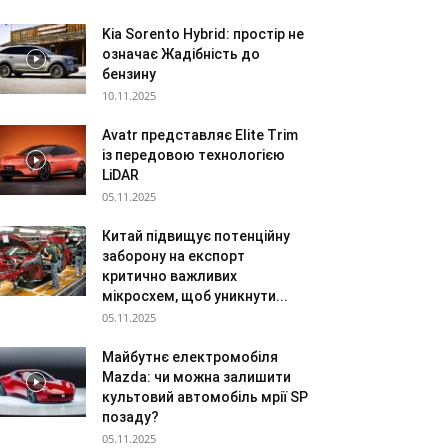
Kia Sorento Hybrid: простір не
означає Жадібність до
бензину
10.11.2025
Avatr представляє Elite Trim
із передовою технологією
LiDAR
05.11.2025
Китай підвищує потенційну
заборону на експорт
критично важливих
мікросхем, щоб уникнути...
05.11.2025
Майбутнє електромобіля
Mazda: чи можна залишити
культовий автомобіль мрії SP
позаду?
05.11.2025