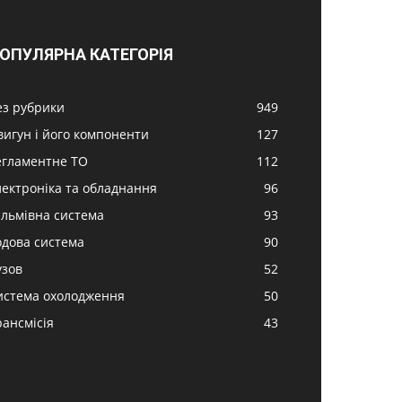
ОПУЛЯРНА КАТЕГОРІЯ
ез рубрики
949
вигун і його компоненти
127
егламентне ТО
112
лектроніка та обладнання
96
альмівна система
93
одова система
90
узов
52
истема охолодження
50
рансмісія
43