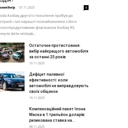
xwelhelp
-
07.11.2025
0
oda Kodiaq другого покоління прибув до
стралії, і ми нарешті познайомилися з його
исокопродуктивним флагманом Kodiaq RS.
нуло вісім місяців...
Остаточне протистояння:
вибір найкращого автомобіля
за останні 25 років
10.11.2025
Дефіцит паливної
ефективності: коли
автомобілі не виправдовують
своїх обіцянок
10.11.2025
Компенсаційний пакет Ілона
Маска в 1 трильйон доларів:
ризикована ставка на...
08.11.2025