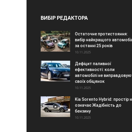
ВИБІР РЕДАКТОРА
Остаточне протистояння:
вибір найкращого автомобі
за останні 25 років
10.11.2025
Дефіцит паливної
ефективності: коли
автомобілі не виправдовую
своїх обіцянок
10.11.2025
Kia Sorento Hybrid: простір 
означає Жадібність до
бензину
10.11.2025