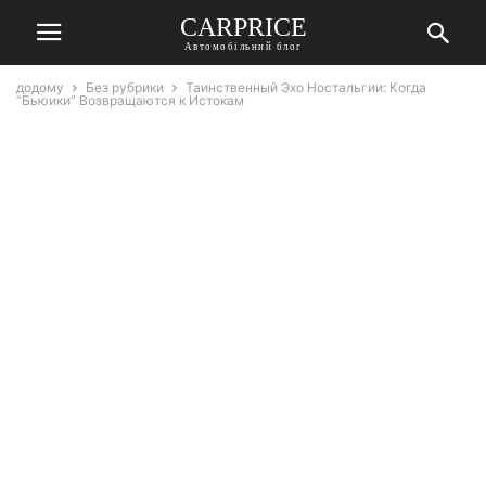
СARPRICE
Автомобільний блог
додому
Без рубрики
Таинственный Эхо Ностальгии: Когда
“Бьюики” Возвращаются к Истокам