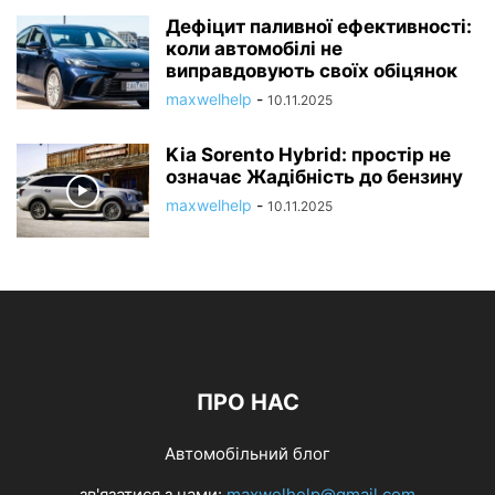
Дефіцит паливної ефективності:
коли автомобілі не
виправдовують своїх обіцянок
maxwelhelp
-
10.11.2025
Kia Sorento Hybrid: простір не
означає Жадібність до бензину
maxwelhelp
-
10.11.2025
ПРО НАС
Автомобільний блог
зв'язатися з нами:
maxwelhelp@gmail.com