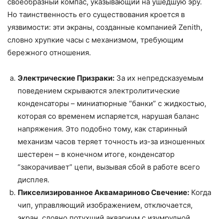
своеобразный компас, указывающий на ушедшую эру.
Но таинственность его существования кроется в
уязвимости: эти экраны, созданные компанией Zenith,
словно хрупкие часы с механизмом, требующим
бережного отношения.
Электрические Призраки:
За их непредсказуемым
поведением скрываются электролитические
конденсаторы – миниатюрные “банки” с жидкостью,
которая со временем испаряется, нарушая баланс
напряжения. Это подобно тому, как старинный
механизм часов теряет точность из-за изношенных
шестерен – в конечном итоге, конденсатор
“закорачивает” цепи, вызывая сбой в работе всего
дисплея.
Пикселизированное Аквамариново Свечение:
Когда
чип, управляющий изображением, отключается,
экран, словно потухший аквариум с изумрудной