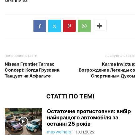
механизм.
попередня стаття
наступна стаття
Nissan Frontier Tarmac
Karma Invictus:
Concept: Когда Грузовик
Возрождение Легенды со
Танцует на Асфальте
Спортивным Духом
СТАТТІ ПО ТЕМІ
Остаточне протистояння: вибір
найкращого автомобіля за
останні 25 років
maxwelhelp
-
10.11.2025