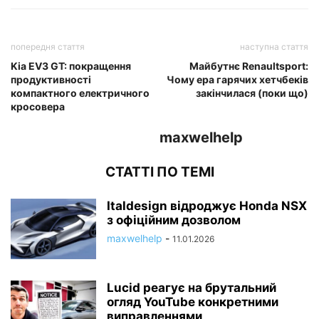
попередня стаття
наступна стаття
Kia EV3 GT: покращення
Майбутнє Renaultsport:
продуктивності
Чому ера гарячих хетчбеків
компактного електричного
закінчилася (поки що)
кросовера
maxwelhelp
СТАТТІ ПО ТЕМІ
Italdesign відроджує Honda NSX
з офіційним дозволом
maxwelhelp
-
11.01.2026
Lucid реагує на брутальний
огляд YouTube конкретними
виправленнями