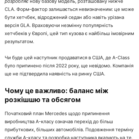
розробляє
нову базову модель, розташовану нижче
CLA. Форм-фактор залишається невизначеним: це може
бути хетчбек, відроджений седан або навіть урізана
версія GLA. Враховуючи незмінну популярність
хетчбеків у Європі, цей тип кузова є найбільш імовірним
результатом.
Чи буде цей наступник продаватися в США, де A-Class
було припинено після 2022 року, ще невідомо. Компанія
ще не підтвердила наявність на ринку США.
Чому це важливо: баланс між
розкішшю та обсягом
Початковий план Mercedes щодо припинення
виробництва A-класу означав перехід до більш
прибуткових, більших автомобілів. Подовження терміну
служби A-класу та розробка наступника вказують на те,