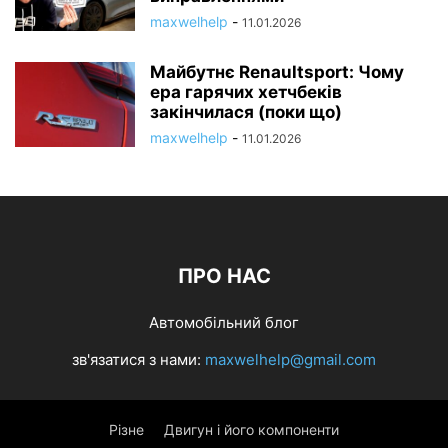
maxwelhelp
-
11.01.2026
Майбутнє Renaultsport: Чому
ера гарячих хетчбеків
закінчилася (поки що)
maxwelhelp
-
11.01.2026
ПРО НАС
Автомобільний блог
зв'язатися з нами:
maxwelhelp@gmail.com
Різне
Двигун і його компоненти