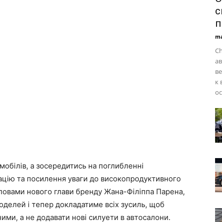
с
п
ma
Ch
а
в
к 
ос
мобілів, а зосередитись на поглибленні
ацію та посилення уваги до високопродуктивного
словами нового глави бренду Жана-Філіппа Парена,
оделей і тепер докладатиме всіх зусиль, щоб
ними, а не додавати нові силуети в автосалони.