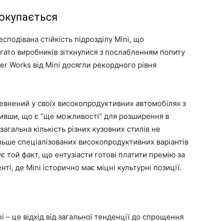
 окупається
сподівана стійкість підрозділу Mini, що
багато виробників зіткнулися з послабленням попиту
er Works від Mini досягли рекордного рівня
впевнений у своїх високопродуктивних автомобілях з
чивши, що є “ще можливості” для розширення в
загальна кількість різних кузовних стилів не
льше спеціалізованих високопродуктивних варіантів
 той факт, що ентузіасти готові платити премію за
ті, де Mini історично має міцні культурні позиції.
i – це відхід від загальної тенденції до спрощення