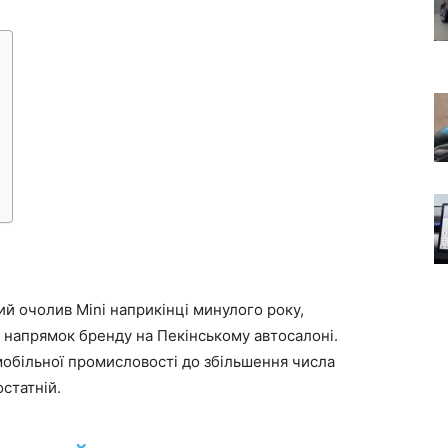
й очолив Mini наприкінці минулого року,
 напрямок бренду на Пекінському автосалоні.
обільної промисловості до збільшення числа
остатній.