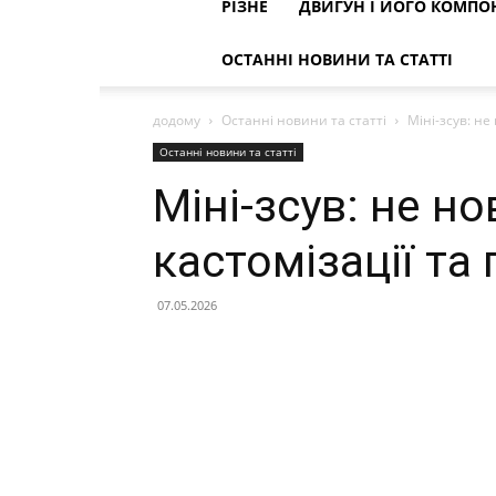
РІЗНЕ
ДВИГУН І ЙОГО КОМПО
ОСТАННІ НОВИНИ ТА СТАТТІ
додому
Останні новини та статті
Міні-зсув: не
Останні новини та статті
Міні-зсув: не но
кастомізації та
07.05.2026