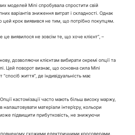
вих моделей Mini спробувала спростити свій
пних варіантів зниження витрат і складності. Однак
 що цей крок виявився не тим, що потрібно покупцям.
е це виявилося не зовсім те, що хоче клієнт”, –
нову, дозволяючи клієнтам вибирати окремі опції та
лі. Цей поворот визнає, що основна сила Mini
т “спосіб життя”, де індивідуальність має
Опції кастомізації часто мають більш високу маржу,
в налаштовувати матеріали інтер’єру, кольори
i може підвищити прибутковість, не знижуючи
еповненому схожими електричними кросоверами,