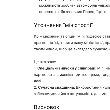
можливість зробити автомобіль уніка
перевагою. Як зазначив Парен, “це те,
Уточнення “міністості”
Крім механіки та опцій, Mini подвоює ста
прагнення “відточити нашу міністість”, 
таким чином, щоб це виглядало сучасно, а
Це включає:
1.
Спеціальні випуски у співпраці:
Mini не
партнерстві із зовнішніми творцями, тенд
далі.
2.
Сучасна спадщина:
Використання культ
забезпечуючи його актуальність для моло
Висновок