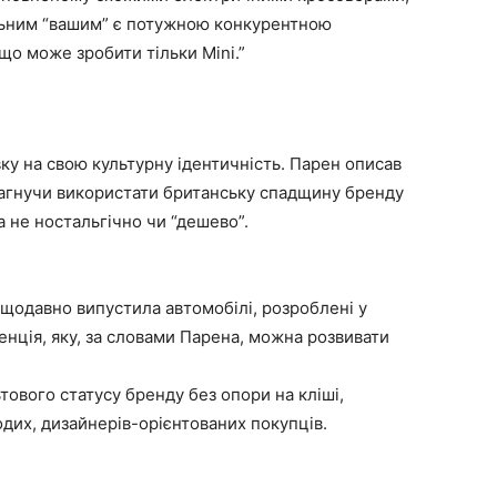
льним “вашим” є потужною конкурентною
 що може зробити тільки Mini.”
вку на свою культурну ідентичність. Парен описав
прагнучи використати британську спадщину бренду
 не ностальгічно чи “дешево”.
щодавно випустила автомобілі, розроблені у
енція, яку, за словами Парена, можна розвивати
ового статусу бренду без опори на кліші,
дих, дизайнерів-орієнтованих покупців.