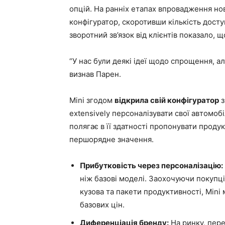
опцій. На ранніх етапах впровадження но
конфігуратор, скоротивши кількість досту
зворотний зв’язок від клієнтів показало,
“У нас були деякі ідеї щодо спрощення, ал
визнав Парен.
Mini згодом
відкрила свій конфігуратор
з
extensively персоналізувати свої автомобі
полягає в її здатності пропонувати продук
першорядне значення.
Прибутковість через персоналізацію:
ніж базові моделі. Заохочуючи покупці
кузова та пакети продуктивності, Min
базових цін.
Диференціація бренду:
На ринку, пер