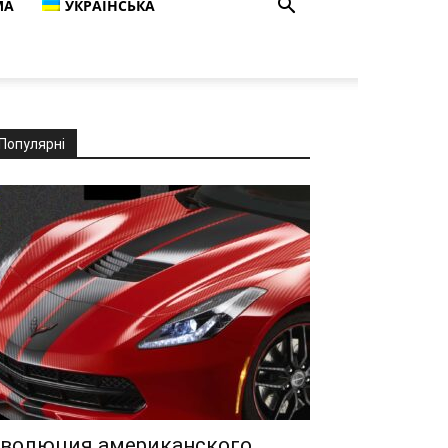
МА
УКРАЇНСЬКА
Популярні
волюция американского