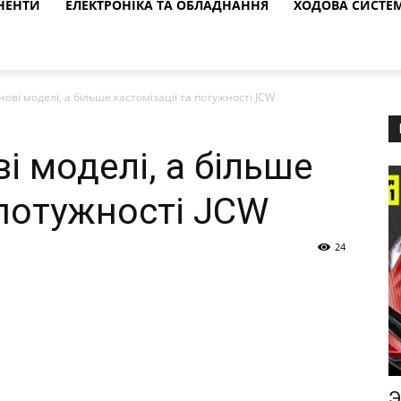
НЕНТИ
ЕЛЕКТРОНІКА ТА ОБЛАДНАННЯ
ХОДОВА СИСТЕ
 нові моделі, а більше кастомізації та потужності JCW
ві моделі, а більше
 потужності JCW
24
Э