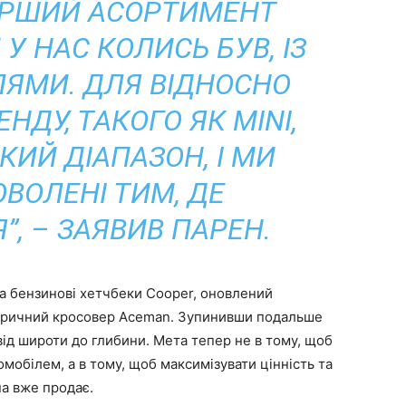
ИРШИЙ АСОРТИМЕНТ
 У НАС КОЛИСЬ БУВ, ІЗ
ЛЯМИ. ДЛЯ ВІДНОСНО
НДУ, ТАКОГО ЯК MINI,
КИЙ ДІАПАЗОН, І МИ
ВОЛЕНІ ТИМ, ДЕ
, – ЗАЯВИВ ПАРЕН.
та бензинові хетчбеки Cooper, оновлений
тричний кросовер Aceman. Зупинивши подальше
від широти до глибини. Мета тепер не в тому, щоб
мобілем, а в тому, щоб максимізувати цінність та
на вже продає.