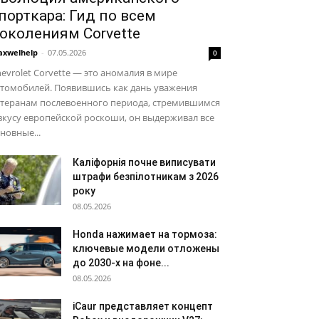
порткара: Гид по всем
околениям Corvette
xwelhelp
-
07.05.2026
0
evrolet Corvette — это аномалия в мире
втомобилей. Появившись как дань уважения
етеранам послевоенного периода, стремившимся
вкусу европейской роскоши, он выдерживал все
новные...
Каліфорнія почне виписувати
штрафи безпілотникам з 2026
року
08.05.2026
Honda нажимает на тормоза:
ключевые модели отложены
до 2030-х на фоне...
08.05.2026
iCaur представляет концепт