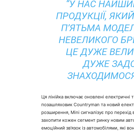
“У НАС НАЙШ
ПРОДУКЦІЇ, ЯКИЙ
П’ЯТЬМА МОДЕ
НЕВЕЛИКОГО БРЕ
ЦЕ ДУЖЕ ВЕЛИ
ДУЖЕ ЗАДО
ЗНАХОДИМОСЯ”
Ця лінійка включає оновлені електричні 
позашляховик Countryman та новий елек
розширення, Mini сигналізує про перехід 
захопити кожен сегмент ринку новим авто
емоційний зв’язок із автомобілями, які во