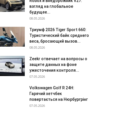
Robox и внедорожник V27:
взгляд на глобальное
будущее...
08.05.2026
Триумф 2026 Tiger Sport 660:
Туристический байк среднего
веса, бросающий вызов...
08.05.2026
Zeekr отвечает на вопросы о
защите данных на фоне
ужесточения контроля...
07.05.2026
Volkswagen Golf R 24H:
Гарячий хетчбек
повертається на Нюрбургрінг
07.05.2026